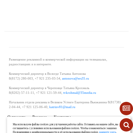
Размещение рекламной и коммерческой информации на телеканалах,
радиостанциях и в интернете.
Коммерческий директор в Вологде Татьяна Антонова
8(8172) 280-003, +7 921 235-03-54,
antonova@ers35.ru
Коммерческий директор в Череповце Татьяна Крохмаль
8(8202) 57-11-11, +7 921 121-59-44,
tvkrohmal@35media.ru
Начальник отдела рекламы в Великом Устюге Екатерина Вьюжанина 8(81738)
2-04-44, +7 921 125-06-40,
katrinv81@mail.ru
О проекте
Реклама
Контакты
Политика в области обработки и защиты персональных данных
Мы используем файлы cookies для улучшения работы сайта. Оставаясь на нашем сайте, вы
соглашаетесь с условиями использования файлов cookies. Чтобы ознакомиться с нашими
Положениями о конфиденциальности и об использовании файлов cookie,
нажмите здесь
.