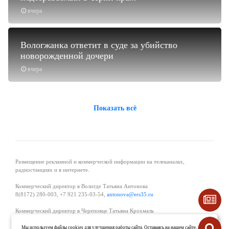
вчера
Вологжанка ответит в суде за убийство
новорожденной дочери
вчера
Показать всё
Размещение рекламной и коммерческой информации на телеканалах,
радиостанциях и в интернете.
Коммерческий директор в Вологде Татьяна Антонова
8(8172) 280-003, +7 921 235-03-54,
antonova@ers35.ru
Коммерческий директор в Череповце Татьяна Крохмаль
8(8202) 57-11-11, +7 921 121-59-44,
tvkrohmal@35media.ru
Мы используем файлы cookies для улучшения работы сайта. Оставаясь на нашем сайте, вы