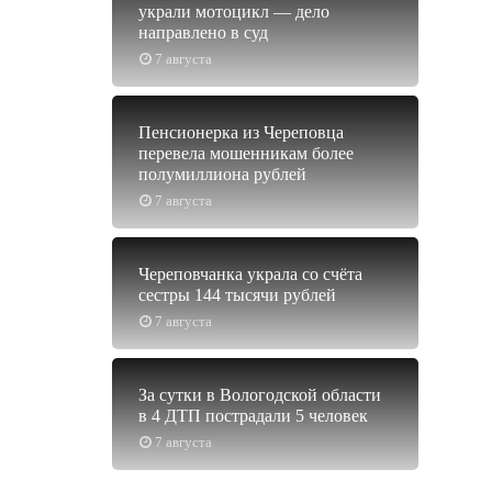
украли мотоцикл — дело
направлено в суд
7 августа
Пенсионерка из Череповца
перевела мошенникам более
полумиллиона рублей
7 августа
Череповчанка украла со счёта
сестры 144 тысячи рублей
7 августа
За сутки в Вологодской области
в 4 ДТП пострадали 5 человек
7 августа