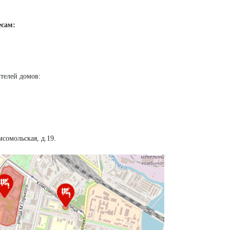
есам:
телей домов:
сомольская, д.19.