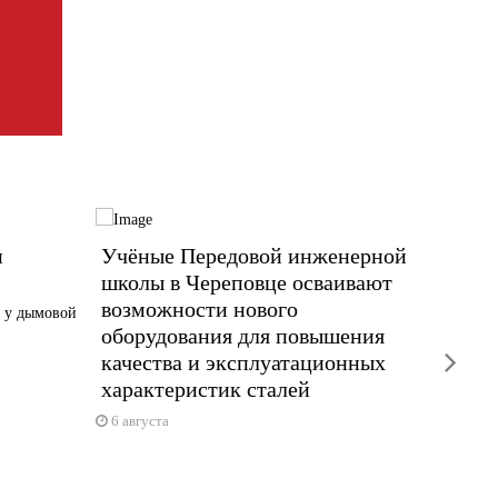
и
Учёные Передовой инженерной
В Чер
школы в Череповце осваивают
огран
возможности нового
 у дымовой
Причина
оборудования для повышения
6 авгус
next
качества и эксплуатационных
характеристик сталей
6 августа