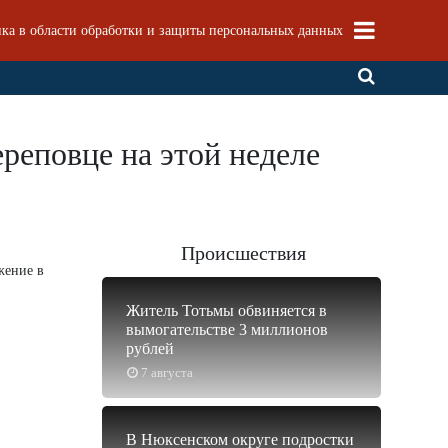
ка в области обработки и защиты персональных данных
ереповце на этой неделе
Происшествия
жение в
Житель Тотьмы обвиняется в
вымогательстве 3 миллионов
рублей
7 августа
В Нюксенском округе подростки