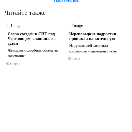
Показать всё
Читайте также
Ссора соседей в СНТ под
Череповецкие подростки
Череповцом закончилась
проникли на котельную
судом
Нарушителей заметили
и
Женщина оскорбила соседа за
охранники у дымовой трубы
замечание
вчера
s
ne
вчера