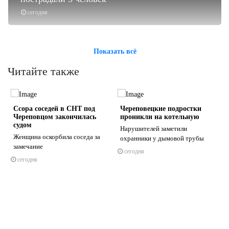
сегодня
Показать всё
Читайте также
Ссора соседей в СНТ под
Череповецкие подростки
Череповцом закончилась
проникли на котельную
судом
Нарушителей заметили
Женщина оскорбила соседа за
охранники у дымовой трубы
замечание
сегодня
s
ne
сегодня