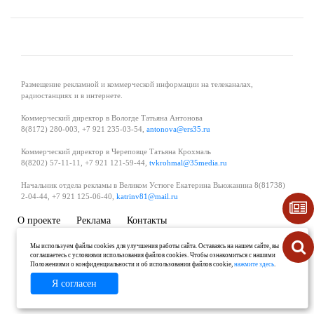
Размещение рекламной и коммерческой информации на телеканалах,
радиостанциях и в интернете.
Коммерческий директор в Вологде Татьяна Антонова
8(8172) 280-003, +7 921 235-03-54,
antonova@ers35.ru
Коммерческий директор в Череповце Татьяна Крохмаль
8(8202) 57-11-11, +7 921 121-59-44,
tvkrohmal@35media.ru
Начальник отдела рекламы в Великом Устюге Екатерина Вьюжанина 8(81738)
2-04-44, +7 921 125-06-40,
katrinv81@mail.ru
О проекте
Реклама
Контакты
Политика в области обработки и защиты персональных данных
Мы используем файлы cookies для улучшения работы сайта. Оставаясь на нашем сайте, вы
соглашаетесь с условиями использования файлов cookies. Чтобы ознакомиться с нашими
Положениями о конфиденциальности и об использовании файлов cookie,
нажмите здесь
.
Я согласен