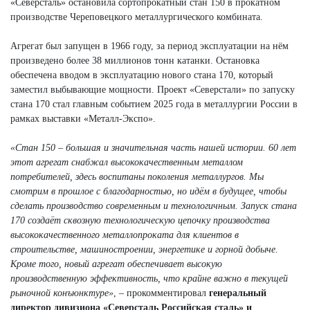
«Северсталь» остановила сортопрокатный стан 150 в прокатном
производстве Череповецкого металлургического комбината.
Агрегат был запущен в 1966 году, за период эксплуатации на нём
произведено более 38 миллионов тонн катанки. Остановка
обеспечена вводом в эксплуатацию нового стана 170, который
заместил выбывающие мощности. Проект «Северстали» по запуску
стана 170 стал главным событием 2025 года в металлургии России в
рамках выставки «Металл-Экспо».
«Стан 150 – большая и значительная часть нашей истории. 60 лет
этот агрегат снабжал высококачественным металлом
потребителей, здесь воспитаны поколения металлургов. Мы
смотрим в прошлое с благодарностью, но идём в будущее, чтобы
сделать производство современным и технологичным. Запуск стана
170 создаёт сквозную технологическую цепочку производства
высококачественного металлопроката для клиентов в
строительстве, машиностроении, энергетике и горной добыче.
Кроме того, новый агрегат обеспечивает высокую
производственную эффективность, что крайне важно в текущей
рыночной конъюнктуре»
, – прокомментировал
генеральный
директор дивизиона «Северсталь Российская сталь» и