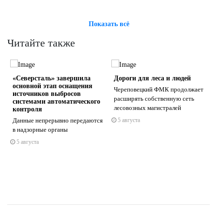
Показать всё
Читайте также
«Северсталь» завершила
Дороги для леса и людей
основной этап оснащения
Череповецкий ФМК продолжает
источников выбросов
расширять собственную сеть
системами автоматического
лесовозных магистралей
контроля
Данные непрерывно передаются
5 августа
s
ne
в надзорные органы
5 августа