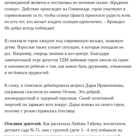
неожиданной является и постановка по мотивам сказки «Краденое
солнце». Действие происходит на Олимпиаде, герои участвуют в
соревнованиях за то, чтобы солнце (факел) приносило радость всем,
но есть тот, кто желает владеть солнцем единолично, – Крокодил.
Но добро всегда побеждает.
В спектакле герои танцуют под современную музыку, знакомую
детям. Взрослые также узнают ситуации, в которые попадали не
раз. Например, очередь звонков в кол-центре. Благодаря
замечательной игре артистов ТДМ любимые герои ожили на сцене
и напомнили ребятам о том, как важно быть дружными, отважными
и не бояться трудностей.
К слову, в спектакле дебютировала актриса Дарья Прокопенкова,
сыгравшая спасателя по имени Огонек. Это добрый,
жизнерадостный и задорный персонаж. Своей позитивной
энергией он заряжает всех вокруг. Дарья похожа на своего героя,
поэтому с ролью справилась блестяще.
Отклики зрителей.
Как рассказала Любовь Табуева, воспитатель
детского сада № 15, они с группой (дети 3 - 4 лет) побывали на