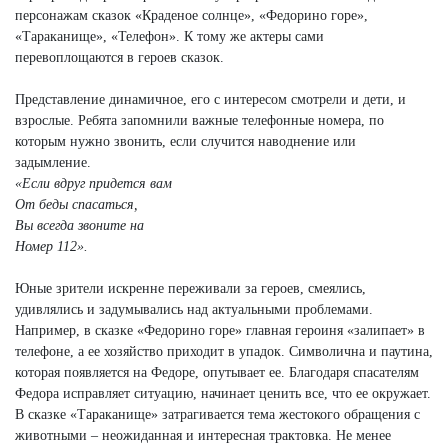
персонажам сказок «Краденое солнце», «Федорино горе»,
«Тараканище», «Телефон». К тому же актеры сами
перевоплощаются в героев сказок.
Представление динамичное, его с интересом смотрели и дети, и
взрослые. Ребята запомнили важные телефонные номера, по
которым нужно звонить, если случится наводнение или
задымление.
«Если вдруг придется вам
От беды спасаться,
Вы всегда звоните на
Номер 112».
Юные зрители искренне переживали за героев, смеялись,
удивлялись и задумывались над актуальными проблемами.
Например, в сказке «Федорино горе» главная героиня «залипает» в
телефоне, а ее хозяйство приходит в упадок. Символична и паутина,
которая появляется на Федоре, опутывает ее. Благодаря спасателям
Федора исправляет ситуацию, начинает ценить все, что ее окружает.
В сказке «Тараканище» затрагивается тема жестокого обращения с
животными – неожиданная и интересная трактовка. Не менее