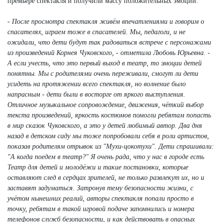
премьере спектакля и получили массу положительных эмоций.
- После просмотра спектакля живём впечатлениями и говорим о
спасателях, играем тоже в спасателей. Мы, педагоги, и не
ожидали, что дети будут так радоваться встрече с персонажами
из произведений Корнея Чуковского, - отметила Любовь Юрьевна. -
А если учесть, что это первый выход в театр, то эмоции детей
понятны. Мы с родителями очень переживали, смогут ли дети
усидеть на протяжении всего спектакля, но волнение было
напрасным - дети были в восторге от яркого выступления.
Отличное музыкальное сопровождение, движения, чёткий выбор
текста произведений, яркость костюмов помогли ребятам попасть
в мир сказок Чуковского, а это у детей любимый автор. Два дня
назад в детском саду мы тоже попробовали себя в роли артистов,
показав родителям отрывок из "Мухи-цокотухи". Дети спрашивали:
"А когда поедем в театр?" Я очень рада, что у нас в городе есть
Театр для детей и молодёжи и такие постановки, которые
оставляют след в сердцах зрителей, не только развлекут их, но и
заставят задуматься. Затронув тему безопасности жизни, с
учётом нынешних реалий, авторы спектакля попали просто в
точку, ребятам в такой игровой подаче запомнились и номера
телефонов служб безопасности, и как действовать в опасных