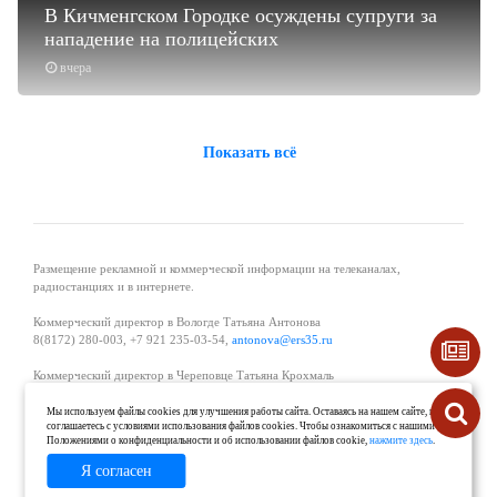
В Кичменгском Городке осуждены супруги за
нападение на полицейских
вчера
Показать всё
Размещение рекламной и коммерческой информации на телеканалах,
радиостанциях и в интернете.
Коммерческий директор в Вологде Татьяна Антонова
8(8172) 280-003, +7 921 235-03-54,
antonova@ers35.ru
Коммерческий директор в Череповце Татьяна Крохмаль
8(8202) 57-11-11, +7 921 121-59-44,
tvkrohmal@35media.ru
Мы используем файлы cookies для улучшения работы сайта. Оставаясь на нашем сайте, вы
соглашаетесь с условиями использования файлов cookies. Чтобы ознакомиться с нашими
Начальник отдела рекламы в Великом Устюге Екатерина Вьюжанина 8(81738)
Положениями о конфиденциальности и об использовании файлов cookie,
нажмите здесь
.
2-04-44, +7 921 125-06-40,
katrinv81@mail.ru
Я согласен
О проекте
Реклама
Контакты