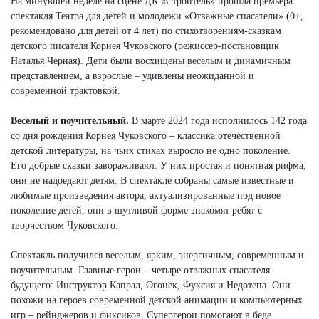
На минувшей неделе на сцене ДК «Строитель» прошла премьера
спектакля Театра для детей и молодежи «Отважные спасатели» (0+,
рекомендовано для детей от 4 лет) по стихотворениям-сказкам
детского писателя Корнея Чуковского (режиссер-постановщик
Наталья Черная). Дети были восхищены веселым и динамичным
представлением, а взрослые – удивлены неожиданной и
современной трактовкой.
Веселый и поучительный.
В марте 2024 года исполнилось 142 года
со дня рождения Корнея Чуковского – классика отечественной
детской литературы, на чьих стихах выросло не одно поколение.
Его добрые сказки завораживают. У них простая и понятная рифма,
они не надоедают детям. В спектакле собраны самые известные и
любимые произведения автора, актуализированные под новое
поколение детей, они в шутливой форме знакомят ребят с
творчеством Чуковского.
Спектакль получился веселым, ярким, энергичным, современным и
поучительным. Главные герои – четыре отважных спасателя
будущего: Инструктор Капрал, Огонек, Фуксия и Недотепа. Они
похожи на героев современной детской анимации и компьютерных
игр – рейнджеров и фиксиков. Супергерои помогают в беде