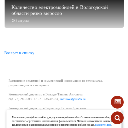
Количество электромобилей в Вологодской
области резко выросло
8 августа
Возврат к списку
Размещение рекламной и коммерческой информации на телеканалах,
радиостанциях и в интернете.
Коммерческий директор в Вологде Татьяна Антонова
8(8172) 280-003, +7 921 235-03-54,
antonova@ers35.ru
Коммерческий директор в Череповце Татьяна Крохмаль
8(8202) 57-11-11, +7 921 121-59-44,
tvkrohmal@35media.ru
Мы используем файлы cookies для улучшения работы сайта. Оставаясь на нашем сайте, вы
соглашаетесь с условиями использования файлов cookies. Чтобы ознакомиться с нашими
Начальник отдела рекламы в Великом Устюге Екатерина Вьюжанина 8(81738)
Положениями о конфиденциальности и об использовании файлов cookie,
нажмите здесь
.
2-04-44, +7 921 125-06-40,
katrinv81@mail.ru