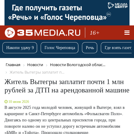
16+
Накопи удачу 9
Голос Череповца
Речь
Где взять газету
Главная
Новости
Новости Вологодской облас...
Житель Вытегры заплатит п...
Житель Вытегры заплатит почти 1 млн
рублей за ДТП на арендованной машине
10 июня 2026
В августе 2025 года молодой человек, живущий в Вытегре, взял в
каршеринг в Санкт-Петербурге автомобиль «Фольксваген Поло».
Двигаясь по одному из центральных проспектов города, при
повороте налево он не уступил дорогу встречным автомобилям
«БМВ» и «Тойота». Произошло столкновение.