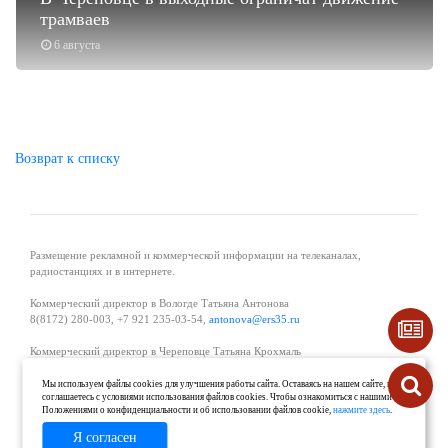
трамваев
6 августа
Возврат к списку
Размещение рекламной и коммерческой информации на телеканалах,
радиостанциях и в интернете.
Коммерческий директор в Вологде Татьяна Антонова
8(8172) 280-003, +7 921 235-03-54,
antonova@ers35.ru
Коммерческий директор в Череповце Татьяна Крохмаль
8(8202) 57-11-11, +7 921 121-59-44,
tvkrohmal@35media.ru
Мы используем файлы cookies для улучшения работы сайта. Оставаясь на нашем сайте, вы
соглашаетесь с условиями использования файлов cookies. Чтобы ознакомиться с нашими
Начальник отдела рекламы в Великом Устюге Екатерина Вьюжанина 8(81738)
Положениями о конфиденциальности и об использовании файлов cookie,
нажмите здесь
.
2-04-44, +7 921 125-06-40,
katrinv81@mail.ru
Я согласен