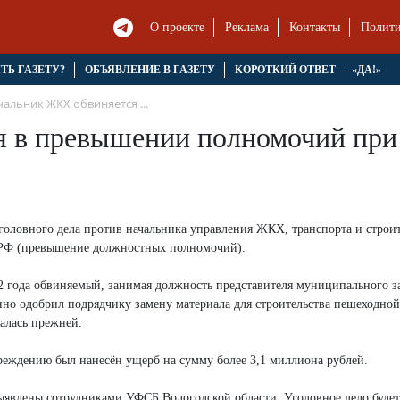
О проекте
Реклама
Контакты
Полити
ЯТЬ ГАЗЕТУ?
ОБЪЯВЛЕНИЕ В ГАЗЕТУ
КОРОТКИЙ ОТВЕТ — «ДА!»
альник ЖКХ обвиняется ...
 в превышении полномочий при 
головного дела против начальника управления ЖКХ, транспорта и строит
УК РФ (превышение должностных полномочий).
22 года обвиняемый, занимая должность представителя муниципального з
онно одобрил подрядчику замену материала для строительства пешеходной
талась прежней.
реждению был нанесён ущерб на сумму более 3,1 миллиона рублей.
ыявлены сотрудниками УФСБ Вологодской области. Уголовное дело будет