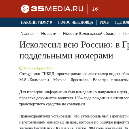
16+
НАКОПИ УДАЧУ 9
ГОЛОС ЧЕРЕПОВЦА
РЕЧЬ
ГДЕ ВЗ
Главная
Новости
Новости Вологодской облас...
Иск
Исколесил всю Россию: в Г
поддельными номерами
18 сентября 2025
Сотрудники ГИБДД, просматривая записи с камер видеонаблю
М-8 «Холмогоры – Москва – Ярославль – Вологда», с поддел
Для проверки информации был немедленно направлен наряд 
проверке документов водителя 1984 года рождения выяснилос
транспортного средства не совпадают.
Правоохранители установили, что автомобиль был зарегистр
изготовлением номерных знаков, которые по ошибке перепута
жителю Республики Калмыкия, также 1984 года рождения. За м