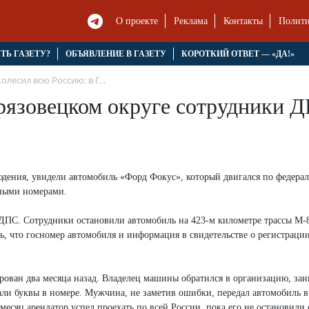
О проекте
Реклама
Контакты
Полити
ЯТЬ ГАЗЕТУ?
ОБЪЯВЛЕНИЕ В ГАЗЕТУ
КОРОТКИЙ ОТВЕТ — «ДА!»
олесил всю Россию: в Г...
рязовецком округе сотрудники Д
дения, увидели автомобиль «Форд Фокус», который двигался по федерал
ьными номерами.
ДПС. Сотрудники остановили автомобиль на 423-м километре трассы М-
ь, что госномер автомобиля и информация в свидетельстве о регистраци
ирован два месяца назад. Владелец машины обратился в организацию, з
ли буквы в номере. Мужчина, не заметив ошибки, передал автомобиль в
есяц арендатор успел проехать по всей России, пока его не остановили