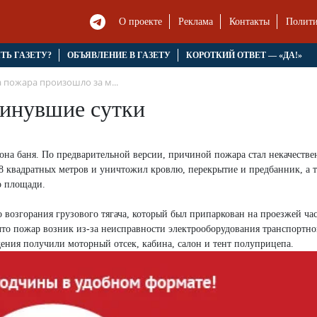
О проекте
Реклама
Контакты
Полити
ЯТЬ ГАЗЕТУ?
ОБЪЯВЛЕНИЕ В ГАЗЕТУ
КОРОТКИЙ ОТВЕТ — «ДА!»
 пожара произошло за м...
минувшие сутки
айона баня. По предварительной версии, причиной пожара стал некачеств
8 квадратных метров и уничтожил кровлю, перекрытие и предбанник, а 
о площади.
 возгорания грузового тягача, который был припаркован на проезжей час
что пожар возник из-за неисправности электрооборудования транспортног
ения получили моторный отсек, кабина, салон и тент полуприцепа.