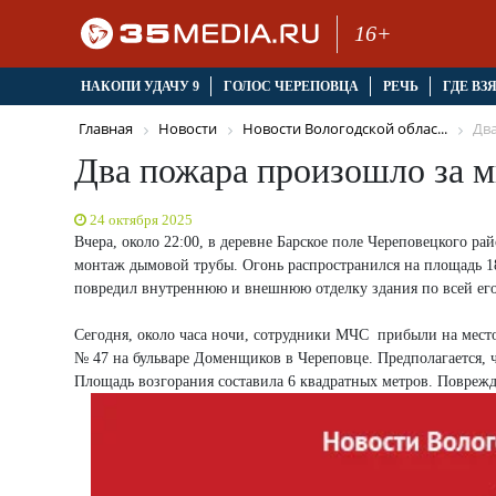
16+
НАКОПИ УДАЧУ 9
ГОЛОС ЧЕРЕПОВЦА
РЕЧЬ
ГДЕ ВЗ
Главная
Новости
Новости Вологодской облас...
Два
Два пожара произошло за 
24 октября 2025
Вчера, около 22:00, в деревне Барское поле Череповецкого р
монтаж дымовой трубы. Огонь распространился на площадь 1
повредил внутреннюю и внешнюю отделку здания по всей ег
Сегодня, около часа ночи, сотрудники МЧС прибыли на место
№ 47 на бульваре Доменщиков в Череповце. Предполагается, 
Площадь возгорания составила 6 квадратных метров. Поврежд