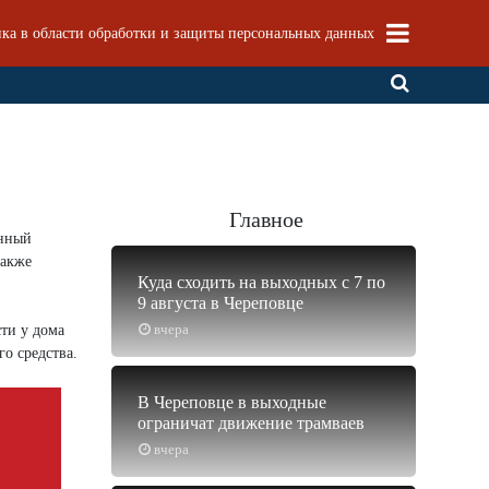
ка в области обработки и защиты персональных данных
Главное
енный
также
Куда сходить на выходных с 7 по
9 августа в Череповце
вчера
ти у дома
о средства.
В Череповце в выходные
ограничат движение трамваев
вчера