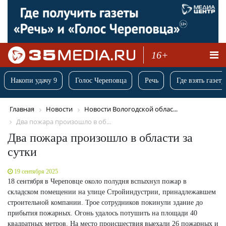
16+
Накопи удачу 9
Голос Череповца
Речь
Где взять газету
Главная
Новости
Новости Вологодской облас...
Два пожара произошло в об...
Два пожара произошло в области за
сутки
19 сентября 2025
18 сентября в Череповце около полудня вспыхнул пожар в
складском помещении на улице Стройиндустрии, принадлежавшем
строительной компании. Трое сотрудников покинули здание до
прибытия пожарных. Огонь удалось потушить на площади 40
квадратных метров. На место происшествия выехали 26 пожарных и