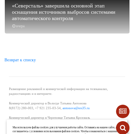
«Северсталь» завершила основной этап
оснащения источников выбросов системами
автоматического контроля
вчера
Возврат к списку
Размещение рекламной и коммерческой информации на телеканалах,
радиостанциях и в интернете.
Коммерческий директор в Вологде Татьяна Антонова
8(8172) 280-003, +7 921 235-03-54,
antonova@ers35.ru
Коммерческий директор в Череповце Татьяна Крохмаль
8(8202) 57-11-11, +7 921 121-59-44,
tvkrohmal@35media.ru
Мы используем файлы cookies для улучшения работы сайта. Оставаясь на нашем сайте, вы
соглашаетесь с условиями использования файлов cookies. Чтобы ознакомиться с нашими
Начальник отдела рекламы в Великом Устюге Екатерина Вьюжанина 8(81738)