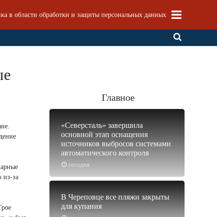
ка в области обработки и защиты персональных данных
ые
Главное
«Северсталь» завершила
ане.
основной этап оснащения
дение
источников выбросов системами
автоматического контроля
сегодня
жарные
 из-за
В Череповце все пляжи закрыты
для купания
Трое