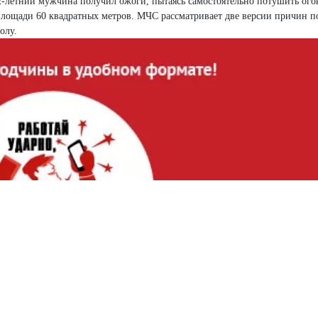
2-летний мужчина получил ожоги, пытаясь самостоятельно потушить ого
лощади 60 квадратных метров. МЧС рассматривает две версии причин п
олу.