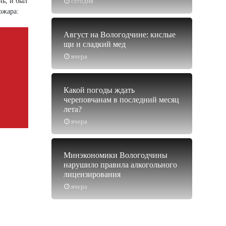
нь, и был
сегодня
ожара:
Август на Вологодчине: кислые
щи и сладкий мед
вчера
Какой погоды ждать
череповчанам в последний месяц
лета?
вчера
Минэкономики Вологодчины
нарушило правила алкогольного
лицензирования
вчера