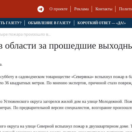
О проекте
Реклама
Контакты
Полити
ЯТЬ ГАЗЕТУ?
ОБЪЯВЛЕНИЕ В ГАЗЕТУ
КОРОТКИЙ ОТВЕТ — «ДА!»
ыре пожара произошло в...
в области за прошедшие выходн
а.
 субботу в садоводческом товариществе «Северянка» вспыхнул пожар в б
ло 36 квадратных метров. По мнению экспертов, причиной стало повреж
лино Устюженского округа загорелся жилой дом на улице Молодежной. По
метрах. По предварительной версии специалистов, возгорание произошло
кого округа на улице Северной вспыхнул пожар в двухквартирном доме. 