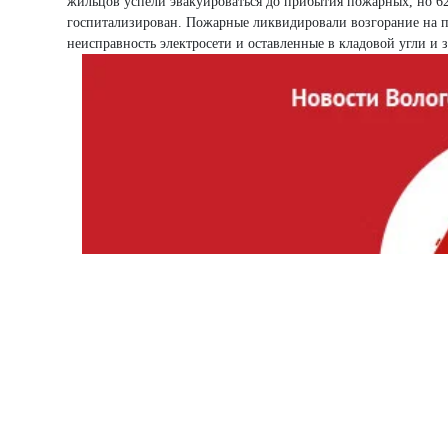
жильцов успели эвакуироваться до прибытия пожарных, но 6
госпитализирован. Пожарные ликвидировали возгорание на п
неисправность электросети и оставленные в кладовой угли и з