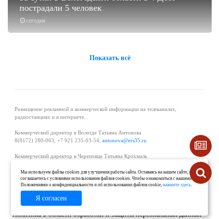
пострадали 5 человек
сегодня
Показать всё
Размещение рекламной и коммерческой информации на телеканалах,
радиостанциях и в интернете.
Коммерческий директор в Вологде Татьяна Антонова
8(8172) 280-003, +7 921 235-03-54,
antonova@ers35.ru
Коммерческий директор в Череповце Татьяна Крохмаль
8(8202) 57-11-11, +7 921 121-59-44,
tvkrohmal@35media.ru
Мы используем файлы cookies для улучшения работы сайта. Оставаясь на нашем сайте, вы
соглашаетесь с условиями использования файлов cookies. Чтобы ознакомиться с нашими
Начальник отдела рекламы в Великом Устюге Екатерина Вьюжанина 8(81738)
Положениями о конфиденциальности и об использовании файлов cookie,
нажмите здесь
.
2-04-44, +7 921 125-06-40,
katrinv81@mail.ru
Я согласен
О проекте
Реклама
Контакты
Политика в области обработки и защиты персональных данных