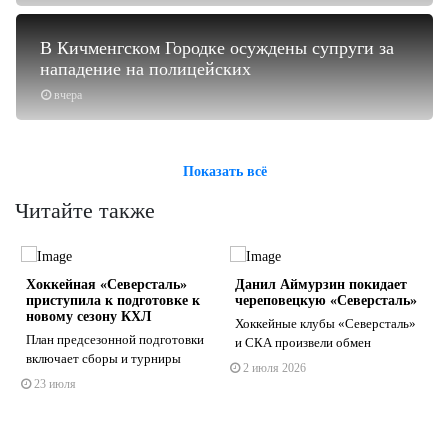
В Кичменгском Городке осуждены супруги за
нападение на полицейских
вчера
Показать всё
Читайте также
Хоккейная «Северсталь»
Данил Аймурзин покидает
приступила к подготовке к
череповецкую «Северсталь»
новому сезону КХЛ
️Хоккейные клубы «Северсталь»
План предсезонной подготовки
и СКА произвели обмен
включает сборы и турниры
2 июля 2026
s
ne
23 июля