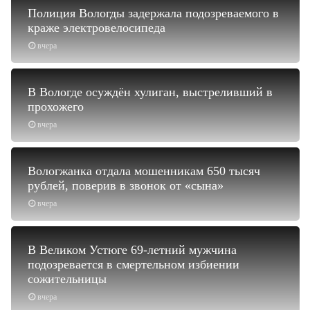
Полиция Вологды задержала подозреваемого в
краже электровелосипеда
вчера
В Вологде осуждён хулиган, выстреливший в
прохожего
вчера
Вологжанка отдала мошенникам 650 тысяч
рублей, поверив в звонок от «сына»
вчера
В Великом Устюге 69-летний мужчина
подозревается в смертельном избиении
сожительницы
вчера