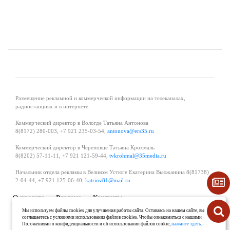
Размещение рекламной и коммерческой информации на телеканалах,
радиостанциях и в интернете.
Коммерческий директор в Вологде Татьяна Антонова
8(8172) 280-003, +7 921 235-03-54,
antonova@ers35.ru
Коммерческий директор в Череповце Татьяна Крохмаль
8(8202) 57-11-11, +7 921 121-59-44,
tvkrohmal@35media.ru
Начальник отдела рекламы в Великом Устюге Екатерина Вьюжанина 8(81738)
2-04-44, +7 921 125-06-40,
katrinv81@mail.ru
О проекте
Реклама
Контакты
Политика в области обработки и защиты персональных данных
Мы используем файлы cookies для улучшения работы сайта. Оставаясь на нашем сайте, вы
соглашаетесь с условиями использования файлов cookies. Чтобы ознакомиться с нашими
Положениями о конфиденциальности и об использовании файлов cookie,
нажмите здесь
.