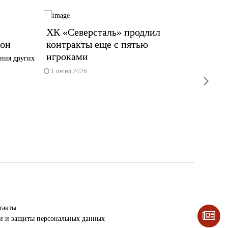
ХК «Северсталь» продлил
Напад
зон
контракты еще с пятью
продл
игроками
«Севе
ния других
Один из 
1 июня 2026
next
Череповц
28 мая 
такты
ки и защиты персональных данных