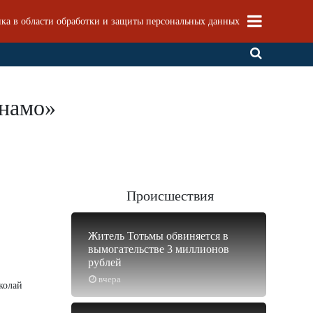
ка в области обработки и защиты персональных данных
инамо»
Происшествия
Житель Тотьмы обвиняется в
вымогательстве 3 миллионов
рублей
вчера
колай