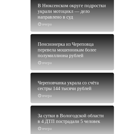
В Нюксенском округе подростки
украли мотоцикл — дело
направлено в суд
вчера
Пенсионерка из Череповца
перевела мошенникам более
полумиллиона рублей
вчера
Череповчанка украла со счёта
сестры 144 тысячи рублей
вчера
За сутки в Вологодской области
в 4 ДТП пострадали 5 человек
вчера