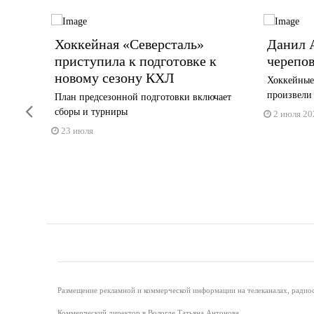
долеть
Хоккейная «Северсталь»
Данил 
 в
приступила к подготовке к
черепо
й-офф
новому сезону КХЛ
️Хоккейны
произвели
е
План предсезонной подготовки включает
Previous
сборы и турниры
2 июля 20
23 июля
Размещение рекламной и коммерческой информации на телеканалах, радиос
Коммерческий директор в Вологде Татьяна Антонова