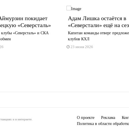
Аймурзин покидает
Адам Лишка остаётся в
вецкую «Северсталь»
«Северстали» ещё на се
е клубы «Северсталь» и СКА
Капитан команды отверг предложе
 обмен
клубов КХЛ
26
23 июня 2026
О проекте
Реклама
Кон
танциях и в интернете.
Политика в области обработ