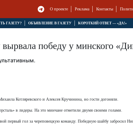
О проекте
Реклама
Контакты
Полити
ЯТЬ ГАЗЕТУ?
ОБЪЯВЛЕНИЕ В ГАЗЕТУ
КОРОТКИЙ ОТВЕТ — «ДА!»
у вырвала победу у минского «Д
ультативным.
ихаила Котляревского и Алексея Кручинина, но гости догоняли.
ерсталь» в лидеры. На это минчане отметили двумя своими голами.
 свой первый гол за череповецкую команду. Победную шайбу забросил Ни