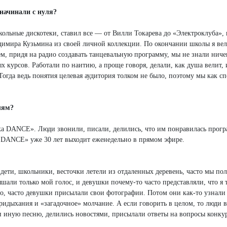
начинали с нуля?
кольные дискотеки, ставил все — от Вилли Токарева до «Электроклуба»,
димира Кузьмина из своей личной коллекции. По окончании школы я вел
ем, придя на радио создавать танцевальную программу, мы не знали ниче
 курсов. Работали по наитию, а проще говоря, делали, как душа велит, 
 Тогда ведь понятия целевая аудитория толком не было, поэтому мы как с
лям?
ка DANCE». Люди звонили, писали, делились, что им понравилась прог
а DANCE» уже 30 лет выходит еженедельно в прямом эфире.
ети, школьники, весточки летели из отдаленных деревень, часто мы по
али только мой голос, и девушки почему-то часто представляли, что я 
о, часто девушки присылали свои фотографии. Потом они как-то узнали
ридыхания и «загадочное» молчание. А если говорить в целом, то люди 
и иную песню, делились новостями, присылали ответы на вопросы конкур