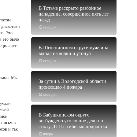
В Тотьме раскрыто разбойное
нападение, совершённое пять лет
назад
 потом
 дискотеки
сегодня
го. Это
и это было
пециалисты
В Шекснинском округе мужчина
выпал из лодки и утонул
сегодня
рамма. Мы
За сутки в Вологодской области
произошло 4 пожара
сегодня
лучали
такой
В Бабушкинском округе
 мой
возбуждено уголовное дело по
в письмах
факту ДТП с гибелью подростка
сов и так
вчера