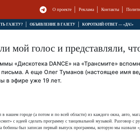
О проекте
Реклама
Контакты
Полити
ЯТЬ ГАЗЕТУ?
ОБЪЯВЛЕНИЕ В ГАЗЕТУ
КОРОТКИЙ ОТВЕТ — «ДА!»
и мой голос и представляли, чт
ммы «Дискотека DANCE» на «Трансмите» вспомни
письма. А еще Олег Туманов (настоящее имя ве
ы в эфире уже 19 лет.
в нашем городе (а потом и по всей области) из каждого окна, авто, маг
мит» с идеей сделать программу с танцевальной музыкой. Разговор с р
на бобины был записан первый выпуск программы, которую мы назвали 