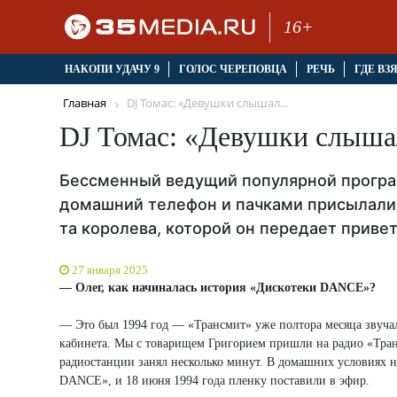
16+
НАКОПИ УДАЧУ 9
ГОЛОС ЧЕРЕПОВЦА
РЕЧЬ
ГДЕ ВЗ
Главная
DJ Томас: «Девушки слышал...
DJ Томас: «Девушки слышал
Бессменный ведущий популярной програ
домашний телефон и пачками присылали 
та королева, которой он передает привет
27 января 2025
— Олег, как начиналась история «Дискотеки DANCE»?
— Это был 1994 год — «Трансмит» уже полтора месяца звучал 
кабинета. Мы с товарищем Григорием пришли на радио «Транс
радиостанции занял несколько минут. В домашних условиях 
DANCE», и 18 июня 1994 года пленку поставили в эфир.