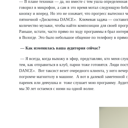
— В плане техники — да, но вместе с тем ушла определенная 
говорил в микрофон, а сам в это время мотал следующую боби
кнопку и вперед. Но это не означает, что прогресс вытеснил ч
пятничной «Дискотека DANCE». Ключевая задача — составит
количество музыки, чтобы найти композиции для своей прог
Раньше, кстати, часто прямо по ходу программы я брал интерв
в Вологде. Это было небольшое общение по телефону в прямо
— Как изменилась ваша аудитория сейчас?
— Я всегда, когда выхожу в эфир, представляю, кто меня слу
тем, как отправиться в клуб, парни тоже готовятся. Люди по
DANCE». Вот таксист везет очередного клиента, у него вечер
погромче магнитолу в машине. А вот в далекой заметенной с
паренек или девчушка и тоже слушает мою программу. Аудитор
мы 30 лет остаемся с ними на одной волне.