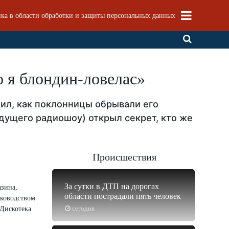
ка в области обработки и защиты персональных данных
о я блондин-ловелас»
л, как поклонницы обрывали его
дущего радиошоу) открыл секрет, кто же
Происшествия
За сутки в ДТП на дорогах
азина,
области пострадали пять человек
уководством
сегодня
«Дискотека