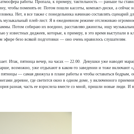
атмосфера работы. Пропала, к примеру, тактильность — раньше ты стави
ну, чтобы поменять ее. Потом пошли кассеты, компакт-диски, а сейчас 
еловека. Нет, я все также с понедельника начинаю составлять сценарий дл
ь музыкальный плей-лист. Я в ежедневном режиме отслеживаю огромно
раммы. Потом собираю их воедино, расставляю джинглы, ищу музыкальн
ью у известных диджеев, которые, к примеру, в это время выступали в к
м эфире безо всякой подготовки — оно очень нравилось слушателям.
шает. Итак, пятница вечер, на часах — 22.00. Девушки уже наводят мара
старше, возможно, уже отдыхают в каком-то заведении и тоже включают 
 пятницы — самая движуха в плане работы и чтобы оставаться бодрым, о
негами деревне, где светится окно в одном доме, у включенного приемн
ия разная, часть ее взрослела вместе со мной, пришли новые люди. И я 