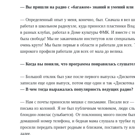
— Вы пришли на радио с «багажом» знаний и умений или 
— Определенный опыт у меня, конечно, был. Сначала я вел ш
работал в школьном радиоузле, куда приносил пластинки Вла
в разных клубах, работал в Доме культуры ФМК. И вместе с т
была свобода! Мы не заканчивали институтов или специальных
очень круто! Мы были первые в области и работали для всех.
широкого профиля работали для всех от мала до велика.
— Когда вы поняли, что программа понравилась слушате
— Большой отклик был уже после первого выпуска «Дискоте
записали еще один выпуск, потом еще один и так «Дискотек
— В чем тогда выражалась популярность ведущих радио?
— Нам с почты приносили мешки с письмами. Писали все — д
письма из колоний. Я не был публичным человеком, люди слыш
блондин-ловелас (улыбается). От поклонниц много писем был
домашний номер телефона, и бедная мама слушала в трубке п
просили передать привет родным и близким, поставить ту ил
далее.