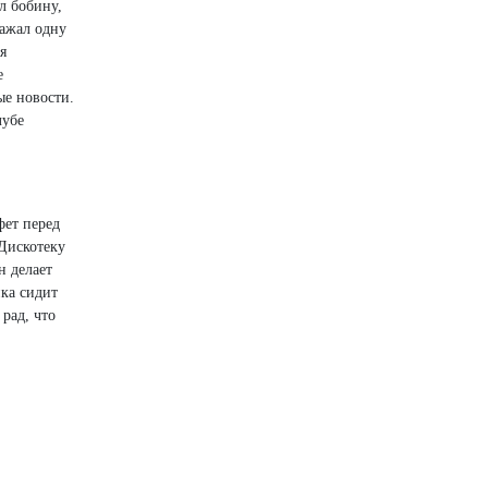
л бобину,
нажал одну
я
е
ые новости.
лубе
фет перед
«Дискотеку
н делает
ика сидит
рад, что