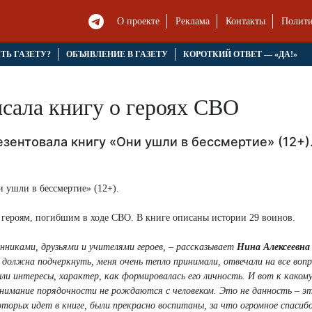
О проекте
Реклама
Контакты
Полити
ЯТЬ ГАЗЕТУ?
ОБЪЯВЛЕНИЕ В ГАЗЕТУ
КОРОТКИЙ ОТВЕТ — «ДА!»
сала книгу о героях СВО
зентовала книгу «Они ушли в бессмертие» (12+)
 ушли в бессмертие» (12+).
героям, погибшим в ходе СВО. В книге описаны истории 29 воинов.
нниками, друзьями и учителями героев, – рассказывает
Нина Алексеевн
но должна подчеркнуть, меня очень тепло принимали, отвечали на все воп
ыли интересы, характер, как формировалась его личность. И вот к какому
онимание порядочности не рождаются с человеком. Это не данность – э
оторых идет в книге, были прекрасно воспитаны, за что огромное спасибо