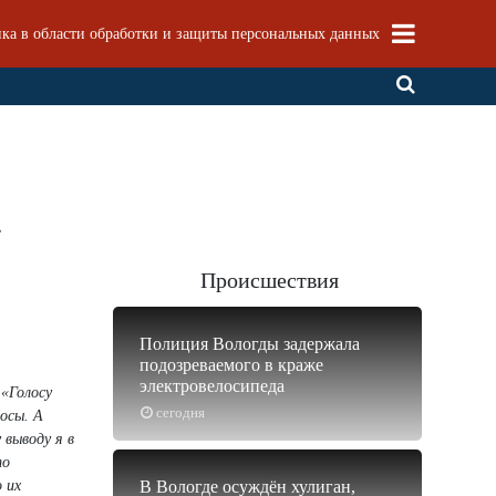
ка в области обработки и защиты персональных данных
.
Происшествия
Полиция Вологды задержала
подозреваемого в краже
электровелосипеда
а
«Голосу
сегодня
росы. А
 выводу я в
то
 их
В Вологде осуждён хулиган,