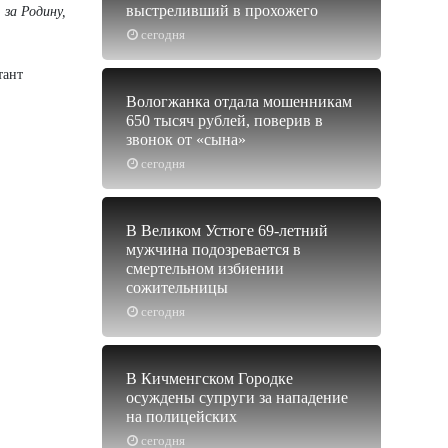
выстреливший в прохожего
 за Родину,
сегодня
тант
Вологжанка отдала мошенникам
650 тысяч рублей, поверив в
звонок от «сына»
сегодня
В Великом Устюге 69-летний
мужчина подозревается в
смертельном избиении
сожительницы
сегодня
В Кичменгском Городке
осуждены супруги за нападение
на полицейских
сегодня