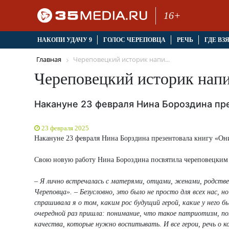
16+
НАКОПИ УДАЧУ 9
ГОЛОС ЧЕРЕПОВЦА
РЕЧЬ
ГДЕ ВЗ
Главная
Череповецкий историк напи...
Череповецкий историк напи
Накануне 23 февраля Нина Бороздина пре
23 февраля 2025
Накануне 23 февраля Нина Борздина презентовала книгу «Они
Свою новую работу Нина Бороздина посвятила череповецким 
– Я лично встречалась с матерями, отцами, женами, родстве
Череповца». – Безусловно, это было не просто для всех нас, 
спрашивала я о том, каким рос будущий герой, какие у него б
очередной раз пришла: понимание, что такое патриотизм, п
качества, которые нужно воспитывать. И все герои, речь о к