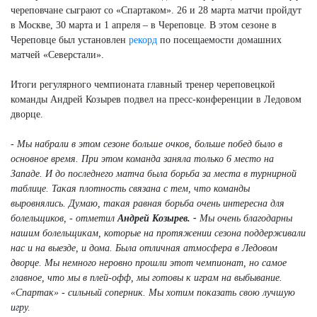
череповчане сыграют со «Спартаком». 26 и 28 марта матчи пройдут
в Москве, 30 марта и 1 апреля – в Череповце. В этом сезоне в
Череповце был установлен
рекорд
по посещаемости домашних
матчей «Северстали».
Итоги регулярного чемпионата главный тренер череповецкой
команды Андрей Козырев подвел на пресс-конференции в Ледовом
дворце.
- Мы набрали в этом сезоне больше очков, больше побед было в
основное время. При этом команда заняла только 6 место на
Западе. И до последнего матча была борьба за места в турнирной
таблице. Такая плотность связана с тем, что команды
выровнялись. Думаю, такая равная борьба очень интересна для
болельщиков, - отметил
Андрей Козырев. -
Мы очень благодарны
нашим болельщикам, которые на протяжении сезона поддерживали
нас и на выезде, и дома. Была отличная атмосфера в Ледовом
дворце. Мы немного неровно прошли этот чемпионат, но самое
главное, что мы в плей-офф, мы готовы к играм на выбывание.
«Спартак» - сильный соперник. Мы хотим показать свою лучшую
игру.