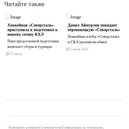
Читайте также
Хоккейная «Северсталь»
Данил Аймурзин покидает
приступила к подготовке к
череповецкую «Северсталь»
новому сезону КХЛ
️Хоккейные клубы «Северсталь»
План предсезонной подготовки
и СКА произвели обмен
включает сборы и турниры
2 июля 2026
s
ne
23 июля
Размещение рекламной и коммерческой информации на телеканалах,