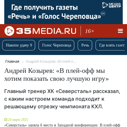
16+
Накопи удачу 9
Голос Череповца
Речь
Где взять газету
Главная
Андрей Козырев: «В плей-о...
Андрей Козырев: «В плей-офф мы
хотим показать свою лучшую игру»
Главный тренер ХК «Северсталь» рассказал,
с каким настроем команда подходит к
решающему отрезку чемпионата КХЛ.
24 марта 2025
«Северсталь» заняла 6 место в Западной конференции. В плей-офф