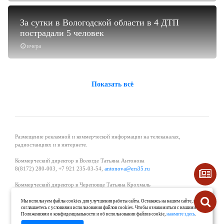
За сутки в Вологодской области в 4 ДТП
пострадали 5 человек
вчера
Показать всё
Размещение рекламной и коммерческой информации на телеканалах,
радиостанциях и в интернете.
Коммерческий директор в Вологде Татьяна Антонова
8(8172) 280-003, +7 921 235-03-54,
antonova@ers35.ru
Коммерческий директор в Череповце Татьяна Крохмаль
8(8202) 57-11-11, +7 921 121-59-44,
tvkrohmal@35media.ru
Мы используем файлы cookies для улучшения работы сайта. Оставаясь на нашем сайте, вы
соглашаетесь с условиями использования файлов cookies. Чтобы ознакомиться с нашими
Начальник отдела рекламы в Великом Устюге Екатерина Вьюжанина 8(81738)
Положениями о конфиденциальности и об использовании файлов cookie,
нажмите здесь
.
2-04-44, +7 921 125-06-40,
katrinv81@mail.ru