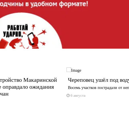
стройство Макаринской
Череповец ушёл под вод
е оправдало ожидания
Восемь участков пострадали от не
вчан
6 августа