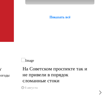
Показать всё
у
На Советском проспекте так и
Плани
не привели в порядок
на Це
погоды
сломанные стоки
Стоимост
горбюдж
6 августа
next
6 авгус