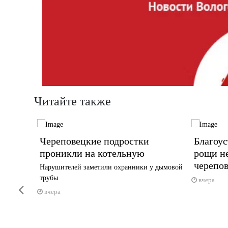
Читайте также
рные
Череповецкие подростки
Благоу
проникли на котельную
рощи н
ком
черепо
Нарушителей заметили охранники у дымовой
трубы
вчера
Previous
вчера