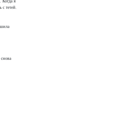
. Когда я
 с тетей.
ешила
 снова