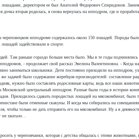
ми лошадьми, директором ее был Анатолий Федорович Спиридонов. Заним
 дочка вторая родилась, я снова вернулась на ипподром, где и проработа
 череповецком ипподроме содержалось около 150 лошадей. Породы были
х лошадей задействовали в спорте.
дей. Там раньше гораздо больше места было. Мы в те годы подчинялись
пподромов, - продолжает свой рассказ Эвелина Валентиновна. - Когда н
ивно заниматься школьники. Дети постоянно приходили на ипподром, у
 же задачей было содержание жеребцов-производителей: составление ра
одняк, нужно было составлять родословные карты, ведь все наши животн
 Московский центральный ипподром. Разные были годы в истории конев
падов. Приходилось сдавать породистых лошадей на мясокомбинат, было т
менистане были отменные скакуны. И когда мы собирались на совещаниях
ля, чтобы только не дать отправить его на мясокомбинат. Ну а в девяност
ег не хватало…
просить у череповчанки, которая с детства общалась с этими животными, 