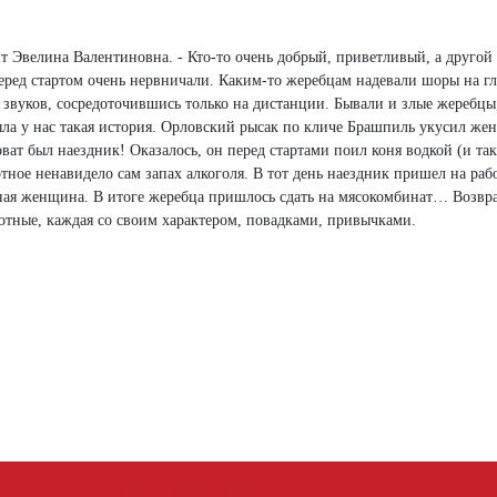
ит Эвелина Валентиновна. - Кто-то очень добрый, приветливый, а другой
еред стартом очень нервничали. Каким-то жеребцам надевали шоры на гл
 звуков, сосредоточившись только на дистанции. Бывали и злые жеребцы,
ыла у нас такая история. Орловский рысак по кличе Брашпиль укусил же
оват был наездник! Оказалось, он перед стартами поил коня водкой (и та
тное ненавидело сам запах алкоголя. В тот день наездник пришел на раб
инная женщина. В итоге жеребца пришлось сдать на мясокомбинат… Возвр
вотные, каждая со своим характером, повадками, привычками.