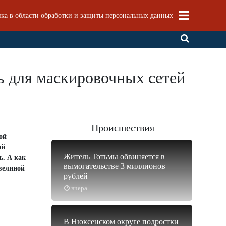
ка в области обработки и защиты персональных данных
ь для маскировочных сетей
Происшествия
ой
ой
Житель Тотьмы обвиняется в
ь. А как
вымогательстве 3 миллионов
Эвелиной
рублей
вчера
В Нюксенском округе подростки