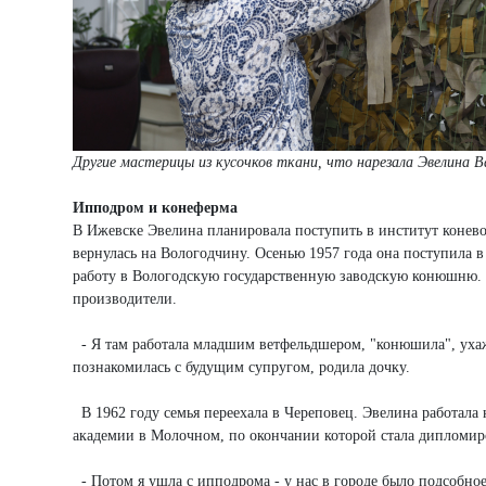
Другие мастерицы из кусочков ткани, что нарезала Эвелина В
Ипподром и конеферма
В Ижевске Эвелина планировала поступить в институт коневод
вернулась на Вологодчину. Осенью 1957 года она поступила в
работу в Вологодскую государственную заводскую конюшню. П
производители.
- Я там работала младшим ветфельдшером, "конюшила", ухажи
познакомилась с будущим супругом, родила дочку.
В 1962 году семья переехала в Череповец. Эвелина работала
академии в Молочном, по окончании которой стала дипломиро
- Потом я ушла с ипподрома - у нас в городе было подсобное 