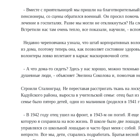
- Вместе с приятельницей мы пришли на благотворительный к
пенсионеры, со сцены обратился военный. Он просил помочь р
лечение в госпиталях. Разве мы могли не откликнуться? На с
Встретили нас там очень тепло, все показали, научили, - вс
Недавно череповчанка узнала, что штаб корпоративных волон
из дома, поэтому теперь она, как позволяет состояние здоров
волонтеры ловко вплетают в каркас маскировочной сети.
- А что дома-то сидеть? Здесь у нас хорошо, можно тихонько
душевные люди, - объясняет Эвелина Соколова и, помолчав не
Строили Сталинград. Не переставая расстригать ткань на лос
Кадуйского района, выросла в учительской семье: отец был и
семье было пятеро детей, один из мальчиков (родился в 1941 
- В 1942 году отец ушел на фронт, в 1943-м он погиб. Я ещ
которую я сохранила на всю жизнь. В школе было две лошади,
управлялся со школьной лошадью и часто брал меня с собой. Я
непросто. Все мы, дети, старались подработать. Братья весной