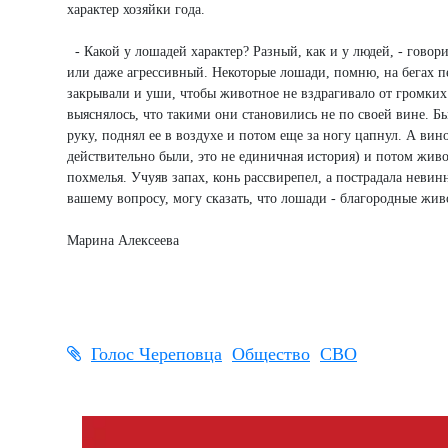
характер хозяйки года.
- Какой у лошадей характер? Разный, как и у людей, - говор
или даже агрессивный. Некоторые лошади, помню, на бегах п
закрывали и уши, чтобы животное не вздрагивало от громких
выяснялось, что такими они становились не по своей вине. Б
руку, поднял ее в воздухе и потом еще за ногу цапнул. А вин
действительно были, это не единичная история) и потом живо
похмелья. Учуяв запах, конь рассвирепел, а пострадала нев
вашему вопросу, могу сказать, что лошади - благородные жи
Марина Алексеева
Голос Череповца
Общество
СВО