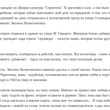
онцерт во Дворце культуры "Строитель". К зрителям в зале, а там были
ебятам, которые сейчас выполняют свой долг на передовой, и тем, кто 
ледующий же день отправились в волонтерский центр на улице Сталеваро
поминает Эвелина Валентиновна.
теров открылся в здании на улице М. Горького. Женщине ближе добират
ья, приходит сюда стричь "гирлянды" - лоскуты ткани, которые потом дру
 поговорить, пообщаться за работой, чаю попить. Все волонтеры - очень 
много, добавляет: - Здесь ты чувствуешь, что занят полезным делом.
куты, Эвелина Валентиновна начинает рассказ о своей жизни. Родом она 
з Череповца, мама - кадуйская, познакомились они во время учебы в пед
году) в 1943-м умер от коклюша.
е совсем маленькая была, но папу помню. Именно он привил мне любовь 
 одну отдали на фронт, вторую оставили в деревне. Папа, пока еще был 
 тогда научилась и верхом ездить, очень мне это нравилось... В годы во
 ходили с мамой на сплав, возили молоко на сливкоотделитель, я два лета