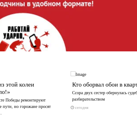
з этой колеи
Кто оборвал обои в квар
ло!»
Ссора двух сестер обернулась суд
разбирательством
кте Победы ремонтируют
 пути, но горожане просят
сегодня
..