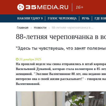
16+
НАКОПИ УДАЧУ 9
ГОЛОС ЧЕРЕПОВЦА
РЕЧЬ
ГДЕ ВЗ
Главная
Новости
88-летняя череповчанка в ...
88-летняя череповчанка в 
"Здесь ты чувствуешь, что занят полезн
20 декабря 2025
На прошлой неделе мы снова отправились в штаб корпора
Васильевной Дунаевой, которая стала волонтером в 85 ле
женщиной. "Эвелине Валентиновне 88 лет, она недавно инф
интересно она о своей жизни рассказывает!" - говорили н
Валентиновной.