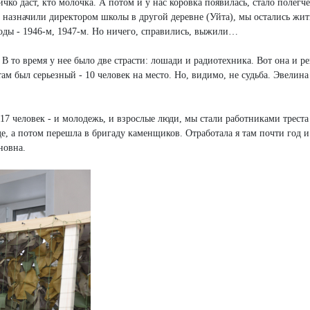
ко даст, кто молочка. А потом и у нас коровка появилась, стало полегче
назначили директором школы в другой деревне (Уйта), мы остались жить
оды - 1946-м, 1947-м. Но ничего, справились, выжили…
В то время у нее было две страсти: лошади и радиотехника. Вот она и р
ам был серьезный - 10 человек на место. Но, видимо, не судьба. Эвелина
17 человек - и молодежь, и взрослые люди, мы стали работниками треста
де, а потом перешла в бригаду каменщиков. Отработала я там почти год и
новна.