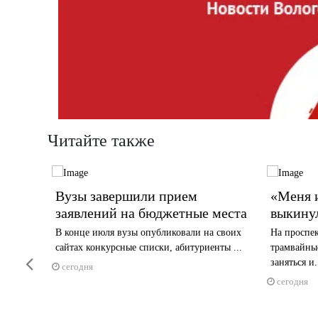
Читайте также
лучил
Вузы завершили прием
«Меня и
е
заявлений на бюджетные места
выкину
щины
В конце июля вузы опубликовали на своих
На проспе
сайтах конкурсные списки, абитуриенты ...
трамвайные
а к его
Previous
заняться и.
...
сегодня
сегодня