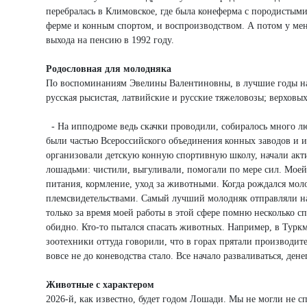
перебралась в Климовское, где была конеферма с породисты
ферме и конным спортом, и воспроизводством. А потом у меня
выхода на пенсию в 1992 году.
Родословная для молодняка
По воспоминаниям Эвелины Валентиновны, в лучшие годы на
русская рысистая, латвийские и русские тяжеловозы; верховы
- На ипподроме ведь скачки проводили, собиралось много лю
были частью Всероссийского объединения конных заводов и и
организовали детскую конную спортивную школу, начали акт
лошадьми: чистили, выгуливали, помогали по мере сил. Моей
питания, кормление, уход за животными. Когда рождался мол
племсвидетельствами. Самый лучший молодняк отправляли на
только за время моей работы в этой сфере помню несколько с
обидно. Кто-то пытался спасать животных. Например, в Турк
зоотехники оттуда говорили, что в горах прятали производите
вовсе не до коневодства стало. Все начало разваливаться, ден
Животные с характером
2026-й, как известно, будет годом Лошади. Мы не могли не с