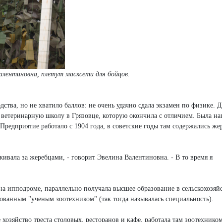
алентиновна, плетут масксети для бойцов.
ства, но не хватило баллов: не очень удачно сдала экзамен по физике. 
 ветеринарную школу в Грязовце, которую окончила с отличием. Была на
редприятие работало с 1904 года, в советские годы там содержались же
вала за жеребцами, - говорит Эвелина Валентиновна. - В то время я
 на ипподроме, параллельно получала высшее образование в сельскохозяй
ванным "ученым зоотехником" (так тогда называлась специальность).
хозяйство треста столовых, ресторанов и кафе, работала там зоотехником