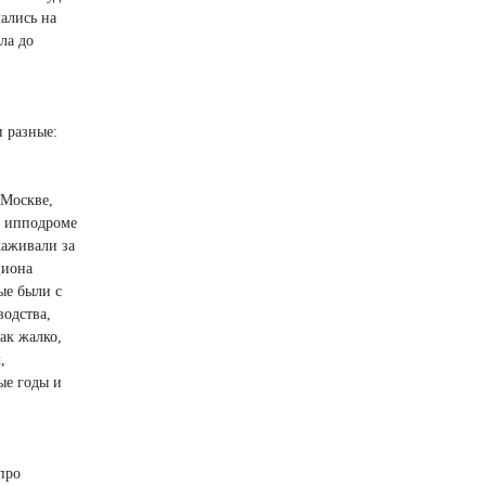
ались на
ла до
 разные:
 Москве,
а ипподроме
хаживали за
циона
ые были с
одства,
ак жалко,
,
ые годы и
про