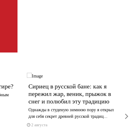
тире?
Сириец в русской бане: как я
Канди
пережил жар, веник, прыжок в
избир
ебным
снег и полюбил эту традицию
Закончил
докумен
Однажды в студеную зимнюю пору я открыл
next
партий и 
для себя секрет древней русской традиц...
2 авгус
2 августа