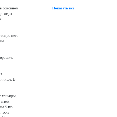
 в основном
Показать всё
проходит
в.
ься до него
гие
хорошие,
из
училище. В
к лошадям,
с нами,
йны было
 пасла