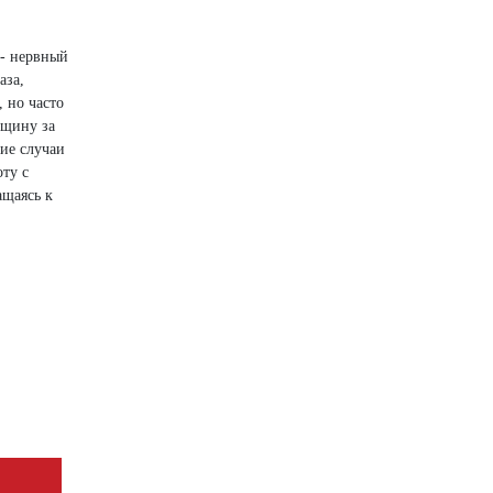
 - нервный
аза,
 но часто
нщину за
кие случаи
оту с
ащаясь к