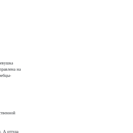
Девушка
правлена на
ребцы-
ственной
. А оттуда