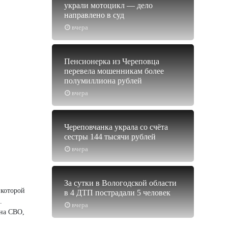
украли мотоцикл — дело
направлено в суд
вчера
Пенсионерка из Череповца
перевела мошенникам более
полумиллиона рублей
вчера
Череповчанка украла со счёта
сестры 144 тысячи рублей
вчера
За сутки в Вологодской области
 которой
в 4 ДТП пострадали 5 человек
.
вчера
 на СВО,