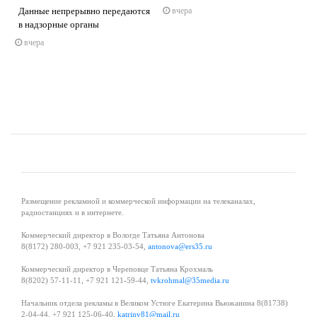
Данные непрерывно передаются
вчера
s
ne
в надзорные органы
вчера
Размещение рекламной и коммерческой информации на телеканалах,
радиостанциях и в интернете.
Коммерческий директор в Вологде Татьяна Антонова
8(8172) 280-003, +7 921 235-03-54,
antonova@ers35.ru
Коммерческий директор в Череповце Татьяна Крохмаль
8(8202) 57-11-11, +7 921 121-59-44,
tvkrohmal@35media.ru
Начальник отдела рекламы в Великом Устюге Екатерина Вьюжанина 8(81738)
2-04-44, +7 921 125-06-40,
katrinv81@mail.ru