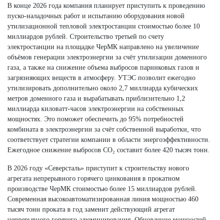
В конце 2026 года компания планирует приступить к проведению
пуско-наладочных работ и испытанию оборудования новой
утилизационной тепловой электростанции стоимостью более 10
миллиардов рублей. Строительство третьей по счету
электростанции на площадке ЧерМК направлено на увеличение
объёмов генерации электроэнергии за счёт утилизации доменного
газа, а также на снижение объема выбросов парниковых газов и
загрязняющих веществ в атмосферу. УТЭС позволит ежегодно
утилизировать дополнительно около 2,7 миллиарда кубических
метров доменного газа и вырабатывать приблизительно 1,2
миллиарда киловатт-часов электроэнергии на собственных
мощностях. Это поможет обеспечить до 95% потребностей
комбината в электроэнергии за счёт собственной выработки, что
соответствует стратегии компании в области энергоэффективности.
Ежегодное снижение выбросов CO₂ составит более 420 тысяч тонн.
В 2026 году «Северсталь» приступит к строительству нового
агрегата непрерывного горячего цинкования в прокатном
производстве ЧерМК стоимостью более 15 миллиардов рублей.
Современная высокоавтоматизированная линия мощностью 460
тысяч тонн проката в год заменит действующий агрегат
непрерывного горячего алюминирования. Обновление мощностей