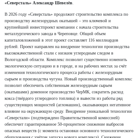
«Северсталь» Александр Шевелёв
.
В 2026 году «Северсталь» продолжит строительство комплекса по
производству железорудных окатышей – это ключевой и
крупнейший инвестпроект компании с начала строительства
металлургического завода в Череповце. Общий объем
капиталовложений в этот проект составляет 116 миллиардов
рублей. Проект направлен на внедрение технологии производства
высококачественной стали с низким углеродным следом в
Вологодской области. Комплекс позволит существенно изменить
экологическую ситуацию и в городе, и на рабочих местах за счёт
изменения технологического процесса работы с железорудным
сырьем и производства чугуна. Новый производственный комплекс
позволит обеспечить собственным железорудным сырьем
(окатышами) доменное производство ЧерМК, сократить расход
кокса (твёрдого углеродного топлива) и вывести из работы ряд
существующих мощностей (агломашин), оказывающих негативное
влияние на окружающую среду. Внедрение уникальной технологии
«Северстали» (подтверждено Правительственной комиссией)
обеспечит гарантированное 50-процентное снижение выбросов
опасных веществ (с момента остановки основного технологического
оборудования с учётом запуска нового комплекса). Снижение