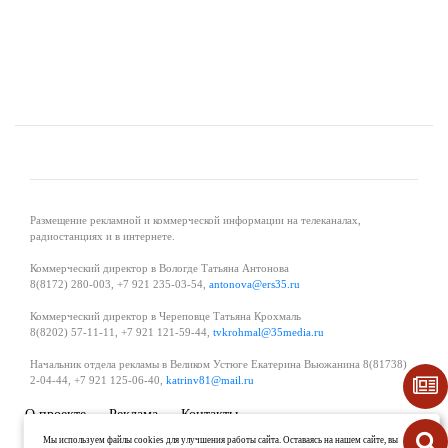
Размещение рекламной и коммерческой информации на телеканалах,
радиостанциях и в интернете.
Коммерческий директор в Вологде Татьяна Антонова
8(8172) 280-003, +7 921 235-03-54,
antonova@ers35.ru
Коммерческий директор в Череповце Татьяна Крохмаль
8(8202) 57-11-11, +7 921 121-59-44,
tvkrohmal@35media.ru
Начальник отдела рекламы в Великом Устюге Екатерина Вьюжанина 8(81738)
2-04-44, +7 921 125-06-40,
katrinv81@mail.ru
О проекте
Реклама
Контакты
Политика в области обработки и защиты персональных данных
Мы используем файлы cookies для улучшения работы сайта. Оставаясь на нашем сайте, вы