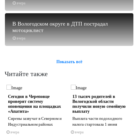
вчера
В Вологодском округе в ДТП пострадал
мотоциклист
вчера
Показать всё
Читайте также
Сегодня в Череповце
13 тысяч родителей в
проверят систему
Вологодской области
оповещения на площадках
получили новую семейную
«Апатита»
выплату
Сирены зазвучат в Северном и
Выплата части подоходного
s
ne
Индустриальном районах
налога стартовала 1 июня
вчера
вчера