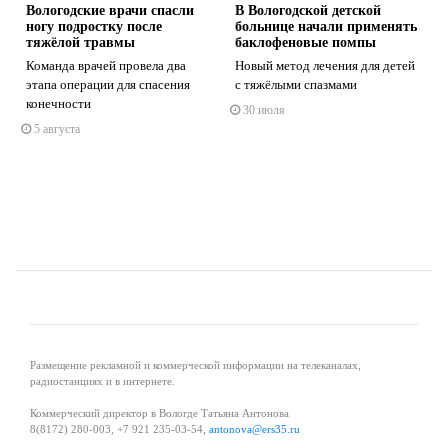
Вологодские врачи спасли
В Вологодской детской
ногу подростку после
больнице начали применять
тяжёлой травмы
баклофеновые помпы
Команда врачей провела два
Новый метод лечения для детей
этапа операции для спасения
с тяжёлыми спазмами
s
ne
конечности
30 июля
5 августа
Размещение рекламной и коммерческой информации на телеканалах,
радиостанциях и в интернете.
Коммерческий директор в Вологде Татьяна Антонова
8(8172) 280-003, +7 921 235-03-54,
antonova@ers35.ru