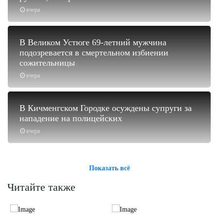
вчера
В Великом Устюге 69-летний мужчина
подозревается в смертельном избиении
сожительницы
вчера
В Кичменгском Городке осуждены супруги за
нападение на полицейских
вчера
Показать всё
Читайте также