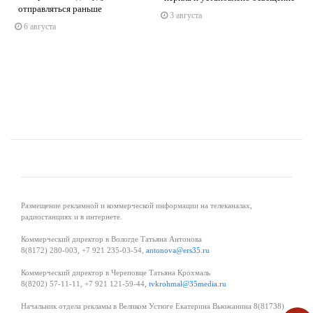
отправляться раньше
3 августа
s
ne
6 августа
Размещение рекламной и коммерческой информации на телеканалах,
радиостанциях и в интернете.
Коммерческий директор в Вологде Татьяна Антонова
8(8172) 280-003, +7 921 235-03-54,
antonova@ers35.ru
Коммерческий директор в Череповце Татьяна Крохмаль
8(8202) 57-11-11, +7 921 121-59-44,
tvkrohmal@35media.ru
Начальник отдела рекламы в Великом Устюге Екатерина Вьюжанина 8(81738)