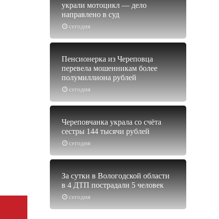
украли мотоцикл — дело
направлено в суд
сегодня
Пенсионерка из Череповца
перевела мошенникам более
полумиллиона рублей
сегодня
Череповчанка украла со счёта
сестры 144 тысячи рублей
сегодня
За сутки в Вологодской области
в 4 ДТП пострадали 5 человек
сегодня