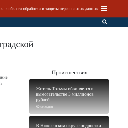
ка в области обработки и защиты персональных данных
градской
Происшествия
ение
и?
Житель Тотьмы обвиняется в
вымогательстве 3 миллионов
рублей
сегодня
В Нюксенском округе подростки