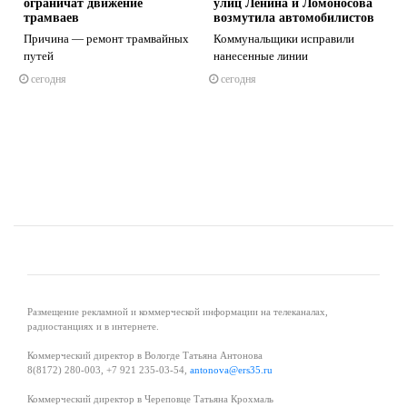
ограничат движение
улиц Ленина и Ломоносова
трамваев
возмутила автомобилистов
Причина — ремонт трамвайных
Коммунальщики исправили
путей
нанесенные линии
s
ne
сегодня
сегодня
Размещение рекламной и коммерческой информации на телеканалах,
радиостанциях и в интернете.
Коммерческий директор в Вологде Татьяна Антонова
8(8172) 280-003, +7 921 235-03-54,
antonova@ers35.ru
Коммерческий директор в Череповце Татьяна Крохмаль