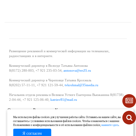
Размещение рекламной и коммерческой информации на телеканалах,
радиостанциях и в интернете.
Коммерческий директор в Вологде Татьяна Антонова
8(8172) 280-003, +7 921 235-03-54,
antonova@ers35.ru
Коммерческий директор в Череповце Татьяна Крохмаль
8(8202) 57-11-11, +7 921 121-59-44,
tvkrohmal@35media.ru
Начальник отдела рекламы в Великом Устюге Екатерина Вьюжанина 8(81738)
2-04-44, +7 921 125-06-40,
katrinv81@mail.ru
О проекте
Реклама
Контакты
Политика в области обработки и защиты персональных данных
Мы используем файлы cookies для улучшения работы сайта. Оставаясь на нашем сайте, вы
соглашаетесь с условиями использования файлов cookies. Чтобы ознакомиться с нашими
Положениями о конфиденциальности и об использовании файлов cookie,
нажмите здесь
.
Я согласен