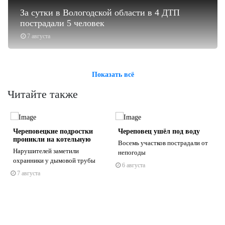
За сутки в Вологодской области в 4 ДТП
пострадали 5 человек
7 августа
Показать всё
Читайте также
Череповецкие подростки
Череповец ушёл под воду
проникли на котельную
т
Восемь участков пострадали от
Нарушителей заметили
непогоды
охранники у дымовой трубы
6 августа
7 августа
s
ne