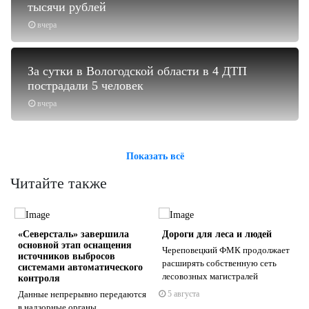
тысячи рублей
вчера
За сутки в Вологодской области в 4 ДТП
пострадали 5 человек
вчера
Показать всё
Читайте также
«Северсталь» завершила
Дороги для леса и людей
основной этап оснащения
Череповецкий ФМК продолжает
источников выбросов
расширять собственную сеть
системами автоматического
лесовозных магистралей
контроля
Данные непрерывно передаются
5 августа
s
ne
в надзорные органы