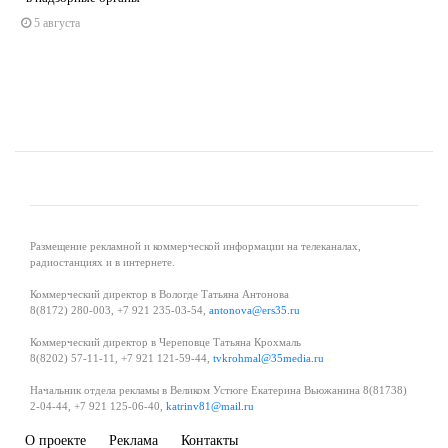
5 августа
Размещение рекламной и коммерческой информации на телеканалах,
радиостанциях и в интернете.
Коммерческий директор в Вологде Татьяна Антонова
8(8172) 280-003, +7 921 235-03-54,
antonova@ers35.ru
Коммерческий директор в Череповце Татьяна Крохмаль
8(8202) 57-11-11, +7 921 121-59-44,
tvkrohmal@35media.ru
Начальник отдела рекламы в Великом Устюге Екатерина Вьюжанина 8(81738)
2-04-44, +7 921 125-06-40,
katrinv81@mail.ru
О проекте
Реклама
Контакты