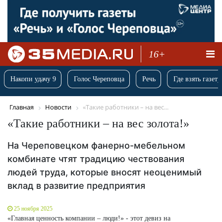
16+
Накопи удачу 9
Голос Череповца
Речь
Где взять газету
Главная
Новости
«Такие работники – на вес...
«Такие работники – на вес золота!»
На Череповецком фанерно-мебельном
комбинате чтят традицию чествования
людей труда, которые вносят неоценимый
вклад в развитие предприятия
25 ноября 2025
«Главная ценность компании – люди!» - этот девиз на