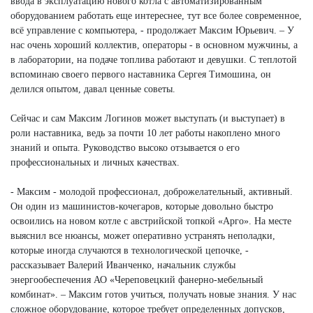
ввода в эксплуатацию нового котла с автоматизированным
оборудованием работать еще интереснее, тут все более современное,
всё управление с компьютера, - продолжает Максим Юрьевич. – У
нас очень хороший коллектив, операторы - в основном мужчины, а
в лаборатории, на подаче топлива работают и девушки. С теплотой
вспоминаю своего первого наставника Сергея Тимошина, он
делился опытом, давал ценные советы.
Сейчас и сам Максим Логинов может выступать (и выступает) в
роли наставника, ведь за почти 10 лет работы накоплено много
знаний и опыта. Руководство высоко отзывается о его
профессиональных и личных качествах.
- Максим - молодой профессионал, доброжелательный, активный.
Он один из машинистов-кочегаров, которые довольно быстро
освоились на новом котле с австрийской топкой «Арго». На месте
выяснил все нюансы, может оперативно устранять неполадки,
которые иногда случаются в технологической цепочке, -
рассказывает Валерий Иванченко, начальник службы
энергообеспечения АО «Череповецкий фанерно-мебельный
комбинат». – Максим готов учиться, получать новые знания. У нас
сложное оборудование, которое требует определенных допусков,