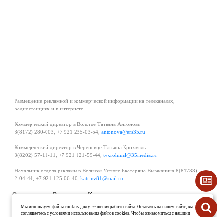
Размещение рекламной и коммерческой информации на телеканалах,
радиостанциях и в интернете.
Коммерческий директор в Вологде Татьяна Антонова
8(8172) 280-003, +7 921 235-03-54,
antonova@ers35.ru
Коммерческий директор в Череповце Татьяна Крохмаль
8(8202) 57-11-11, +7 921 121-59-44,
tvkrohmal@35media.ru
Начальник отдела рекламы в Великом Устюге Екатерина Вьюжанина 8(81738)
2-04-44, +7 921 125-06-40,
katrinv81@mail.ru
О проекте
Реклама
Контакты
Политика в области обработки и защиты персональных данных
Мы используем файлы cookies для улучшения работы сайта. Оставаясь на нашем сайте, вы
соглашаетесь с условиями использования файлов cookies. Чтобы ознакомиться с нашими