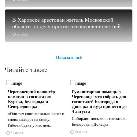
В Харовске арестован житель Московской
области по делу против несовершеннолетней
сегодня
Показать всё
Читайте также
Череповецкий волонтёр
Гуманитарная помощь в
помогал в госпиталях
Череповце: что собрать для
Курска, Белгорода и
госпиталей Белгорода и
Северодонецка
Донецка и куда принести до
4 августа
«Они там спят несколько часов и
Собирают посылки в госпитали
s
ne
снова выходят на смену.
Белгорода и Донецка
Рабочий день у них нен...
29 июля
31 июля