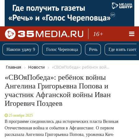
16+
Накопи удачу 9
Голос Череповца
Речь
Где взять газету
Главная
Новости
«СВОяПобеда»: ребёнок вой...
«СВОяПобеда»: ребёнок войны
Ангелина Григорьевна Попова и
участник Афганской войны Иван
Игоревич Поздеев
25 ноября 2025
В программе соединились два исторических пласта Великая
Отечественная война и события в Афганистане. О первом
рассказала Ангелина Григорьевна Попова, уроженка Кич-