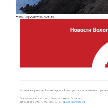
Фото: Верховажский вестник
Размещение рекламной и коммерческой информации на телеканалах, радиос
Коммерческий директор в Вологде Татьяна Антонова
8(8172) 280-003, +7 921 235-03-54,
antonova@ers35.ru