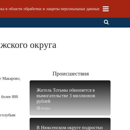
ка в области обработки и защиты персональных данных
ажского округа
Происшествия
е Макарово,
Житель Тотьмы обвиняется в
вымогательстве 3 миллионов
 более 800
рублей
вчера
ь голубым
В Нюксенском округе подростки