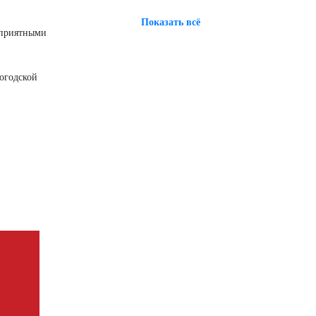
Показать всё
оприятными
логодской