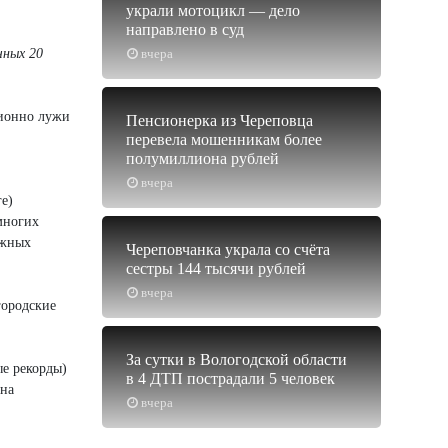
украли мотоцикл — дело
направлено в суд
чных 20
вчера
ционно лужи
Пенсионерка из Череповца
перевела мошенникам более
полумиллиона рублей
вчера
е)
 многих
ежных
Череповчанка украла со счёта
сестры 144 тысячи рублей
вчера
городские
За сутки в Вологодской области
е рекорды)
в 4 ДТП пострадали 5 человек
 на
вчера