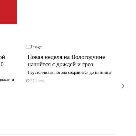
ой
Новая неделя на Вологодчине
Прогн
30
начнётся с дождей и гроз
начал
облас
Неустойчивая погода сохранится до пятницы
 дожди и
На восто
27 июля
next
сухо
24 июл