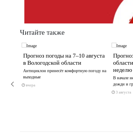
Читайте также
лах
Прогноз погоды на 7–10 августа
Прогноз
грозу
в Вологодской области
област
неделю
льзя
Антициклон принесёт комфортную погоду на
выходные
В начале н
Previous
дожди и г
вчера
3 августа