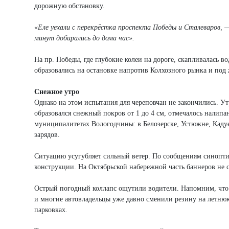
дорожную обстановку.
«Еле уехали с перекрёстка проспекта Победы и Сталеваров, 
минут добирались до дома час».
На пр. Победы, где глубокие колеи на дороге, скапливалась
образовались на остановке напротив Колхозного рынка и под
Снежное утро
Однако на этом испытания для череповчан не закончились. Ут
образовался снежный покров от 1 до 4 см, отмечалось налипа
муниципалитетах Вологодчины: в Белозерске, Устюжне, Кадуе
зарядов.
Ситуацию усугубляет сильный ветер. По сообщениям синоптик
конструкции. На Октябрьской набережной часть баннеров не с
Острый погодный коллапс ощутили водители. Напомним, что в
и многие автовладельцы уже давно сменили резину на летню
парковках.