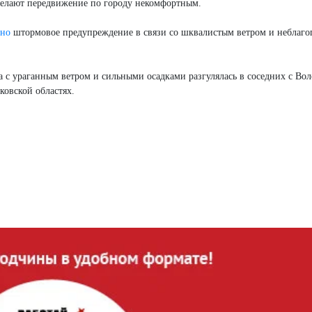
 делают передвижение по городу некомфортным.
ено
штормовое предупреждение в связи со шквалистым ветром и неблаг
а с ураганным ветром и сильными осадками разгулялась в соседних с Во
ковской областях.