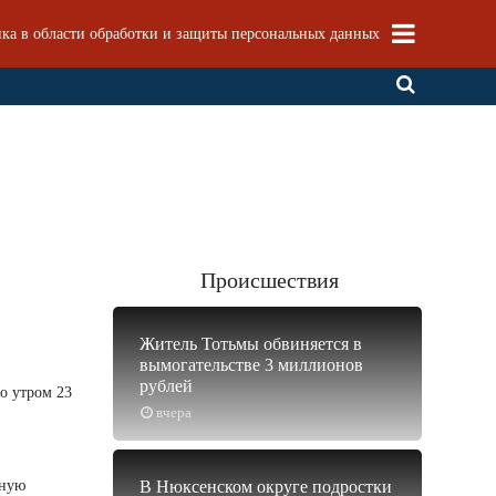
ка в области обработки и защиты персональных данных
Происшествия
Житель Тотьмы обвиняется в
вымогательстве 3 миллионов
рублей
то утром 23
вчера
жную
В Нюксенском округе подростки