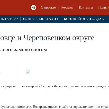
О проекте
Реклама
Контакты
Полити
ЯТЬ ГАЗЕТУ?
ОБЪЯВЛЕНИЕ В ГАЗЕТУ
КОРОТКИЙ ОТВЕТ — «ДА!»
повце и Череповецком округе
ро его замело снегом
х сюрприза. Если вечером 22 апреля Череповец утопал в потоках дождя, 
ец буквально «поплыл». Возвращавшиеся с работы горожане оценили сло