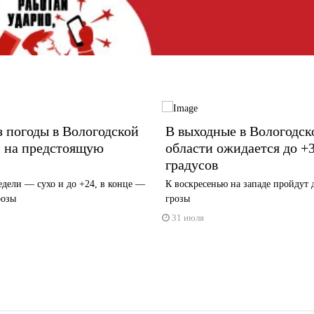
 погоды в Вологодской
В выходные в Вологодск
и на предстоящую
области ожидается до +
градусов
едели — сухо и до +24, в конце —
К воскресенью на западе пройдут
розы
грозы
31 июля