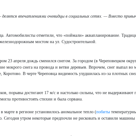
— делятся впечатлениями очевидцы в социальных сетях. — Вместо привы
 вода. Автомобилисты отметили, что «поймали» аквапланирование. Тради
 железнодорожным мостом на ул. Судостроительной.
ром 23 апреля дождь сменился снегом. За городом (в Череповецком округ
ние мокрого снега на провода и ветви деревьев. Впрочем, снег выпал во
, Коротово. В черте Череповца видимость ухудшилась из-за плотных сн
ов, порывы достигают 17 м/с и настолько сильны, что не выдерживают 
могла противостоять стихии и была сорвана.
 марте в регионе установилось аномальное тепло (
побиты
температурны
ю. Сегодня утром некоторые предпочли не рисковать и оставили машины