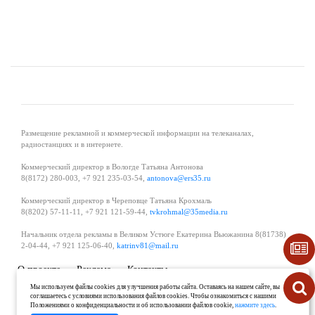
Размещение рекламной и коммерческой информации на телеканалах,
радиостанциях и в интернете.
Коммерческий директор в Вологде Татьяна Антонова
8(8172) 280-003, +7 921 235-03-54,
antonova@ers35.ru
Коммерческий директор в Череповце Татьяна Крохмаль
8(8202) 57-11-11, +7 921 121-59-44,
tvkrohmal@35media.ru
Начальник отдела рекламы в Великом Устюге Екатерина Вьюжанина 8(81738)
2-04-44, +7 921 125-06-40,
katrinv81@mail.ru
О проекте
Реклама
Контакты
Политика в области обработки и защиты персональных данных
Мы используем файлы cookies для улучшения работы сайта. Оставаясь на нашем сайте, вы
соглашаетесь с условиями использования файлов cookies. Чтобы ознакомиться с нашими
Положениями о конфиденциальности и об использовании файлов cookie,
нажмите здесь
.