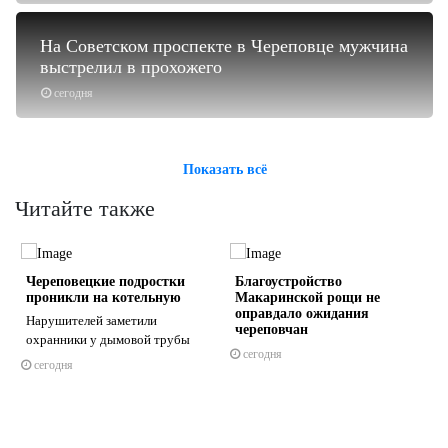
На Советском проспекте в Череповце мужчина
выстрелил в прохожего
сегодня
Показать всё
Читайте также
Череповецкие подростки
Благоустройство
проникли на котельную
Макаринской рощи не
оправдало ожидания
Нарушителей заметили
череповчан
охранники у дымовой трубы
сегодня
сегодня
s
ne