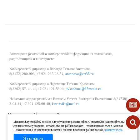
Размещение рекламной и коммерческой информации на телеканалах,
радиостанциях и в интернете.
Коммерческий директор в Вологде Татьяна Антонова
8(8172) 280-003, +7 921 235-03-54,
antonova@ers35.ru
Коммерческий директор в Череповце Татьяна Крохмаль
8(8202) 57-11-11, +7 921 121-59-44,
tvkrohmal@35media.ru
Начальник отдела рекламы в Великом Устюге Екатерина Вьюжанина 8(81738)
2-04-44, +7 921 125-06-40,
katrinv81@mail.ru
О проекте
Реклама
Контакты
Политика в области обработки и защиты персональных данных
Мы используем файлы cookies для улучшения работы сайта. Оставаясь на нашем сайте, вы
соглашаетесь с условиями использования файлов cookies. Чтобы ознакомиться с нашими
Положениями о конфиденциальности и об использовании файлов cookie,
нажмите здесь
.
Я согласен