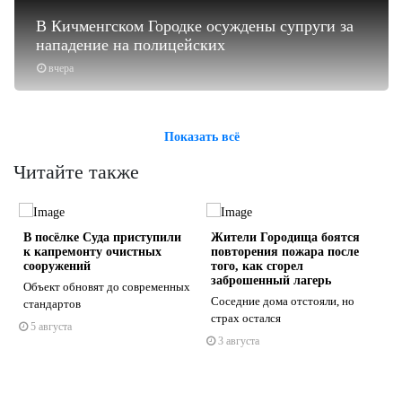
В Кичменгском Городке осуждены супруги за
нападение на полицейских
вчера
Показать всё
Читайте также
В посёлке Суда приступили
Жители Городища боятся
к капремонту очистных
повторения пожара после
сооружений
того, как сгорел
заброшенный лагерь
Объект обновят до современных
г
Соседние дома отстояли, но
стандартов
s
ne
страх остался
5 августа
3 августа