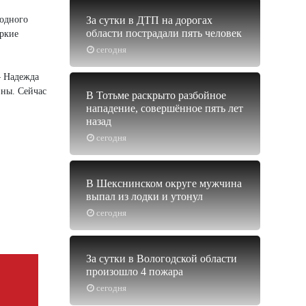
родного
За сутки в ДТП на дорогах
области пострадали пять человек
яркие
сегодня
— Надежда
вны. Сейчас
В Тотьме раскрыто разбойное
нападение, совершённое пять лет
назад
сегодня
В Шекснинском округе мужчина
выпал из лодки и утонул
сегодня
За сутки в Вологодской области
произошло 4 пожара
сегодня