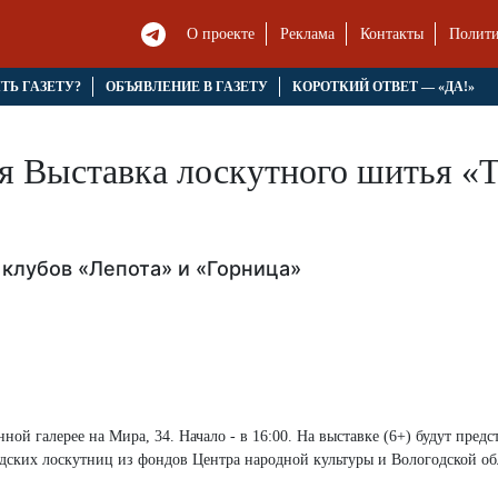
О проекте
Реклама
Контакты
Полити
ЯТЬ ГАЗЕТУ?
ОБЪЯВЛЕНИЕ В ГАЗЕТУ
КОРОТКИЙ ОТВЕТ — «ДА!»
ся Выставка лоскутного шитья «
 клубов «Лепота» и «Горница»
ой галерее на Мира, 34. Начало - в 16:00. На выставке (6+) будут пред
одских лоскутниц из фондов Центра народной культуры и Вологодской о