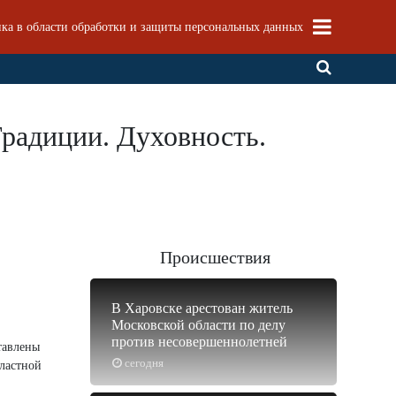
ка в области обработки и защиты персональных данных
Традиции. Духовность.
Происшествия
В Харовске арестован житель
Московской области по делу
против несовершеннолетней
ставлены
сегодня
бластной