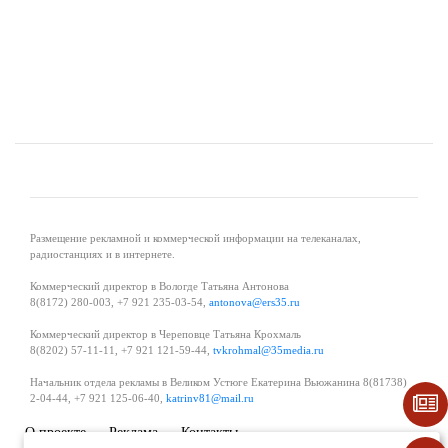
Размещение рекламной и коммерческой информации на телеканалах,
радиостанциях и в интернете.
Коммерческий директор в Вологде Татьяна Антонова
8(8172) 280-003, +7 921 235-03-54,
antonova@ers35.ru
Коммерческий директор в Череповце Татьяна Крохмаль
8(8202) 57-11-11, +7 921 121-59-44,
tvkrohmal@35media.ru
Начальник отдела рекламы в Великом Устюге Екатерина Вьюжанина 8(81738)
2-04-44, +7 921 125-06-40,
katrinv81@mail.ru
О проекте
Реклама
Контакты