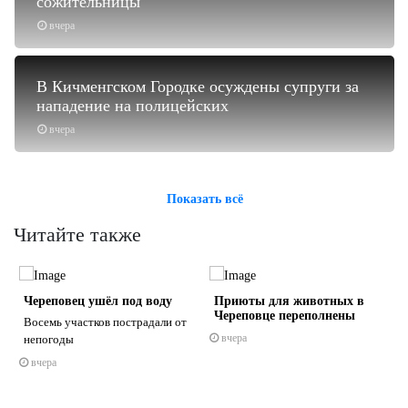
сожительницы
вчера
В Кичменгском Городке осуждены супруги за
нападение на полицейских
вчера
Показать всё
Читайте также
Череповец ушёл под воду
Приюты для животных в
Череповце переполнены
Восемь участков пострадали от
вчера
непогоды
вчера
s
ne