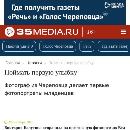
16+
Накопи удачу 9
Голос Череповца
Речь
Где взять газету
Главная
Новости
Поймать первую улыбку
Поймать первую улыбку
Фотограф из Череповца делает первые
фотопортреты младенцев
28 сентября 2025
Виктория Балутина отправила на престижную фотопремию Best