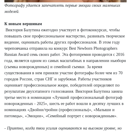
Фотографу удается запечатлеть первые эмоции своих маленьких
моделей.
К новым вершинам
Виктория Балутина ежегодно участвует в фотоконкурсах, чтобы
повышать свое профессиональное мастерство, развивать творческое
видение, оценивать работы других профессионалов. В этом году
череповчанка отправила на конкурс Best Newborn Photographers
Russian Award семь своих работ. Эта фотопремия проводится с 2016
года, является одним из самых масштабных в направлении ньюборн
(съемка новорожденных) и семейной съемки. За время
существования в нем приняли участие фотографы более чем из 70
городов России, стран СНГ и зарубежья. Работы участников
оценивает профессиональное жюри, победителей определяют по
результатам двухэтапного голосования. Виктория Балутина заняла
третье место в номинации «Лучший профессиональный фотограф
новорожденных - 2025», шесть ее работ вошли в десятку лучших в
номинациях «Двойни/тройни (профессионалы)», «Малыши и
питомцы», «Эмоции», «Семейный портрет с новорожденным».
- Приятно, когда твои усилия оцениваются на высоком уровне, но