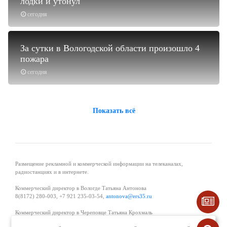
лодки и утонул
сегодня
За сутки в Вологодской области произошло 4
пожара
сегодня
Показать всё
Размещение рекламной и коммерческой информации на телеканалах,
радиостанциях и в интернете.
Коммерческий директор в Вологде Татьяна Антонова
8(8172) 280-003, +7 921 235-03-54,
antonova@ers35.ru
Коммерческий директор в Череповце Татьяна Крохмаль
8(8202) 57-11-11, +7 921 121-59-44,
tvkrohmal@35media.ru