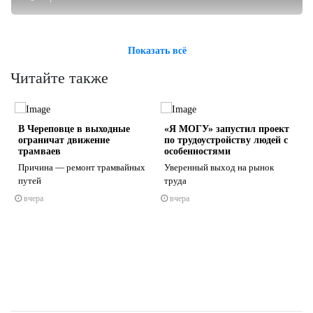
Показать всё
Читайте также
В Череповце в выходные
«Я МОГУ» запустил проект
ограничат движение
по трудоустройству людей с
трамваев
особенностями
Причина — ремонт трамвайных
Уверенный выход на рынок
путей
труда
s
ne
вчера
вчера