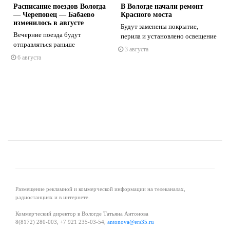
Расписание поездов Вологда
В Вологде начали ремонт
— Череповец — Бабаево
Красного моста
изменилось в августе
Будут заменены покрытие,
Вечерние поезда будут
перила и установлено освещение
отправляться раньше
3 августа
s
ne
6 августа
Размещение рекламной и коммерческой информации на телеканалах,
радиостанциях и в интернете.
Коммерческий директор в Вологде Татьяна Антонова
8(8172) 280-003, +7 921 235-03-54,
antonova@ers35.ru