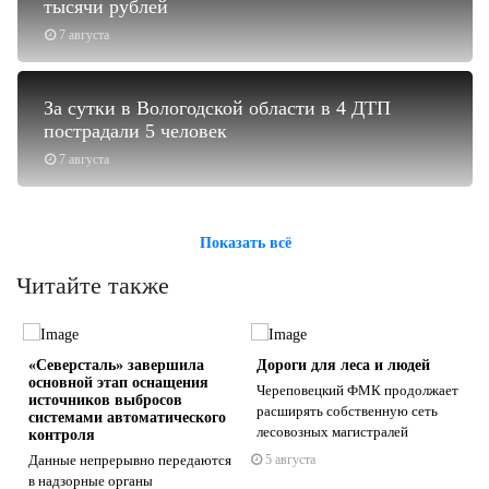
тысячи рублей
7 августа
За сутки в Вологодской области в 4 ДТП
пострадали 5 человек
7 августа
Показать всё
Читайте также
«Северсталь» завершила
Дороги для леса и людей
основной этап оснащения
Череповецкий ФМК продолжает
я
источников выбросов
расширять собственную сеть
системами автоматического
лесовозных магистралей
контроля
Данные непрерывно передаются
5 августа
s
ne
в надзорные органы