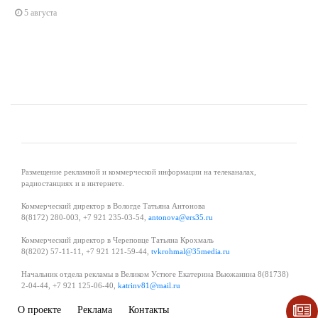
5 августа
Размещение рекламной и коммерческой информации на телеканалах,
радиостанциях и в интернете.
Коммерческий директор в Вологде Татьяна Антонова
8(8172) 280-003, +7 921 235-03-54,
antonova@ers35.ru
Коммерческий директор в Череповце Татьяна Крохмаль
8(8202) 57-11-11, +7 921 121-59-44,
tvkrohmal@35media.ru
Начальник отдела рекламы в Великом Устюге Екатерина Вьюжанина 8(81738)
2-04-44, +7 921 125-06-40,
katrinv81@mail.ru
О проекте
Реклама
Контакты