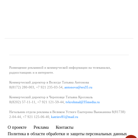
Размещение рекламной и коммерческой информации на телеканалах,
радиостанциях и в интернете.
Коммерческий директор в Вологде Татьяна Антонова
8(8172) 280-003, +7 921 235-03-54,
antonova@ers35.ru
Коммерческий директор в Череповце Татьяна Крохмаль
8(8202) 57-11-11, +7 921 121-59-44,
tvkrohmal@35media.ru
Начальник отдела рекламы в Великом Устюге Екатерина Вьюжанина 8(81738)
2-04-44, +7 921 125-06-40,
katrinv81@mail.ru
О проекте
Реклама
Контакты
Политика в области обработки и защиты персональных данных