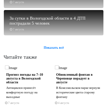
7 августа
За сутки в Вологодской области в 4 ДТП
пострадали 5 человек
7 августа
Показать всё
Читайте также
Прогноз погоды на 7–10
Обновленный фонтан в
августа в Вологодской
Череповце порадует в
области
августе
Антициклон принесёт
В Комсомольском парке вернули
комфортную погоду на
исторические цвета старому
s
ne
выходные
фонтану
7 августа
4 августа