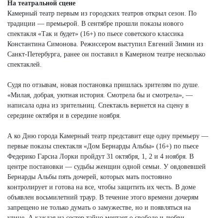
На театральной сцене
Камерный театр первым из городских театров открыл сезон. По
традиции — премьерой. В сентябре прошли показы нового
спектакля «Так и будет» (16+) по пьесе советского классика
Константина Симонова. Режиссером выступил Евгений Зимин из
Санкт-Петербурга, ранее он поставил в Камерном театре несколько
спектаклей.
Судя по отзывам, новая постановка пришлась зрителям по душе.
«Милая, добрая, уютная история. Смотрела бы и смотрела», —
написала одна из зрительниц. Спектакль вернется на сцену в
середине октября и в середине ноября.
А ко Дню города Камерный театр представит еще одну премьеру —
первые показы спектакля «Дом Бернарды Альбы» (16+) по пьесе
Федерико Гарсиа Лорки пройдут 31 октября, 1, 2 и 4 ноября. В
центре постановки — судьбы женщин одной семьи. У овдовевшей
Бернарды Альбы пять дочерей, которых мать постоянно
контролирует и готова на все, чтобы защитить их честь. В доме
объявлен восьмилетний траур. В течение этого времени дочерям
запрещено не только думать о замужестве, но и появляться на
улице. А каждая из сестер тайно мечтает о свободе и любви…