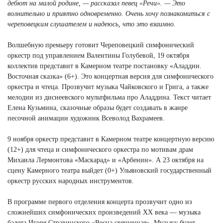
дебют на малой родине, — рассказал певец «Речи». — Это
волнительно и приятно одновременно. Очень хочу познакомиться с
череповецким слушателем и надеюсь, что это взаимно.
Волшебную премьеру готовит Череповецкий симфонический
оркестр под управлением Валентины Голубевой, 19 октября
коллектив представит в Камерном театре постановку «Аладдин.
Восточная сказка» (6+). Это концертная версия для симфонического
оркестра и чтеца. Прозвучит музыка Чайковского и Грига, а также
мелодии из диснеевского мультфильма про Аладдина. Текст читает
Елена Кузьмина, сказочные образы будет создавать в жанре
песочной анимации художник Всеволод Вахрамеев.
9 ноября оркестр представит в Камерном театре концертную версию
(12+) для чтеца и симфонического оркестра по мотивам драм
Михаила Лермонтова «Маскарад» и «Арбенин». А 23 октября на
сцену Камерного театра выйдет (0+) Ульяновский государственный
оркестр русских народных инструментов.
В программе первого отделения концерта прозвучит одно из
сложнейших симфонических произведений ХХ века — музыка
балета Игоря Стравинского «Весна священная». Музыку будет