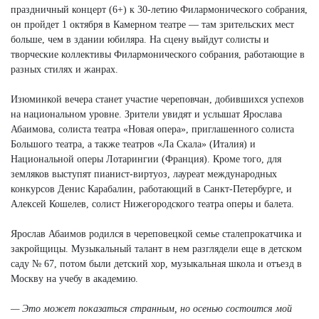
праздничный концерт (6+) к 30-летию Филармонического собрания,
он пройдет 1 октября в Камерном театре — там зрительских мест
больше, чем в здании юбиляра. На сцену выйдут солисты и
творческие коллективы Филармонического собрания, работающие в
разных стилях и жанрах.
Изюминкой вечера станет участие череповчан, добившихся успехов
на национальном уровне. Зрители увидят и услышат Ярослава
Абаимова, солиста театра «Новая опера», приглашенного солиста
Большого театра, а также театров «Ла Скала» (Италия) и
Национальной оперы Лотарингии (Франция). Кроме того, для
земляков выступят пианист-виртуоз, лауреат международных
конкурсов Денис Карабалин, работающий в Санкт-Петербурге, и
Алексей Кошелев, солист Нижегородского театра оперы и балета.
Ярослав Абаимов родился в череповецкой семье сталепрокатчика и
закройщицы. Музыкальный талант в нем разглядели еще в детском
саду № 67, потом были детский хор, музыкальная школа и отъезд в
Москву на учебу в академию.
— Это может показаться странным, но осенью состоится мой