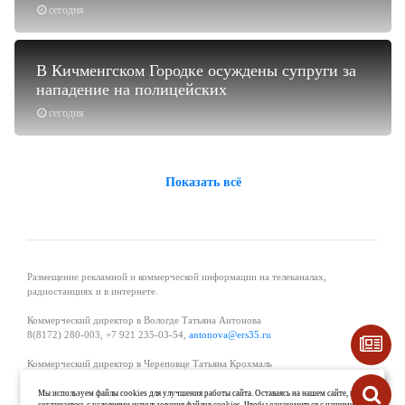
сегодня
В Кичменгском Городке осуждены супруги за
нападение на полицейских
сегодня
Показать всё
Размещение рекламной и коммерческой информации на телеканалах,
радиостанциях и в интернете.
Коммерческий директор в Вологде Татьяна Антонова
8(8172) 280-003, +7 921 235-03-54,
antonova@ers35.ru
Коммерческий директор в Череповце Татьяна Крохмаль
8(8202) 57-11-11, +7 921 121-59-44,
tvkrohmal@35media.ru
Мы используем файлы cookies для улучшения работы сайта. Оставаясь на нашем сайте, вы