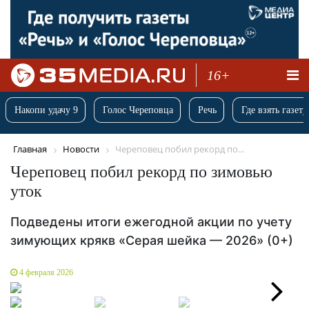
16+
Накопи удачу 9
Голос Череповца
Речь
Где взять газету
Главная
Новости
Череповец побил рекорд по...
Череповец побил рекорд по зимовью
уток
Подведены итоги ежегодной акции по учету
зимующих крякв «Серая шейка — 2026» (0+)
4 февраля 2026