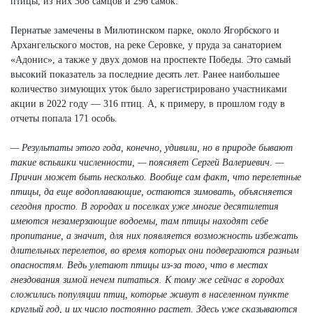
птицы, из них 308 самцов и 296 самок.
Пернатые замечены в Милютинском парке, около Ягорбского и
Архангельского мостов, на реке Серовке, у пруда за санаторием
«Адонис», а также у двух домов на проспекте Победы. Это самый
высокий показатель за последние десять лет. Ранее наибольшее
количество зимующих уток было зарегистрировано участниками
акции в 2022 году — 316 птиц. А, к примеру, в прошлом году в
отчеты попала 171 особь.
— Результаты этого года, конечно, удивили, но в природе бывают
такие вспышки численности, — поясняет Сергей Валериевич. —
Причин может быть несколько. Вообще сам факт, что перелетные
птицы, да еще водоплавающие, остаются зимовать, объясняется
сегодня просто. В городах и поселках уже многие десятилетия
имеются незамерзающие водоемы, там птицы находят себе
пропитание, а значит, для них появляется возможность избежать
длительных перелетов, во время которых они подвергаются разным
опасностям. Ведь улетают птицы из-за того, что в местах
гнездования зимой нечем питаться. К тому же сейчас в городах
сложились популяции птиц, которые живут в населенном пункте
круглый год, и их число постоянно растет. Здесь уже сказываются