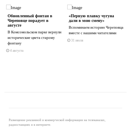
Обновленный фонтан в
«Первую плавку чугуна
Череповце порадует в
дали в мою смену»
августе
Вспоминаем историю Череповца
В Комсомольском парке вернули
вместе с нашими читателями
исторические цвета старому
31 июля
s
ne
фонтану
4 августа
Размещение рекламной и коммерческой информации на телеканалах,
радиостанциях и в интернете.