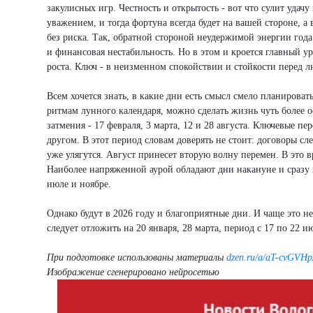
закулисных игр. Честность и открытость - вот что сулит удач
уважением, и тогда фортуна всегда будет на вашей стороне, а
без риска. Так, обратной стороной неудержимой энергии год
и финансовая нестабильность. Но в этом и кроется главный у
роста. Ключ - в неизменном спокойствии и стойкости перед 
Всем хочется знать, в какие дни есть смысл смело планироват
ритмам лунного календаря, можно сделать жизнь чуть более о
затмения - 17 февраля, 3 марта, 12 и 28 августа. Ключевые п
другом. В этот период словам доверять не стоит: договоры с
уже улягутся. Август принесет вторую волну перемен. В это в
Наиболее напряженной аурой обладают дни накануне и сразу 
июле и ноябре.
Однако будут в 2026 году и благоприятные дни. И чаще это н
следует отложить на 20 января, 28 марта, период с 17 по 22 ию
При подготовке использованы материалы
dzen.ru/a/aT-cvGVH
Изображение сгенерировано нейросетью