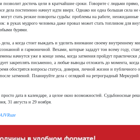
у и позволит достичь цели в кратчайшие сроки. Говорите с людьми прямо,
 все дела постепенно начнут идти вверх. Однако ни одна большая сила не 
а могут стать резкие повороты судьбы: проблемы на работе, неожиданны
рок: в руках мудрого человека даже провал может стать топливом для вну
любыми бурями.
ь дела, а когда стоит выждать и уделить внимание своему внутреннему ми
сознанной и гармоничной. Вехами, которые зададут тон всему году, стан
еремены начнутся уже в конце зимы, когда затмения пройдут практически д
ледует закреплять письменно, а любые выводы отложить до момента, когд
ремя обострятся вопросы статуса, доверия, личной жизни и публичного о
после затмений. Планируйте дела с оглядкой на ретроградный Меркурий 
е просто дата в календаре, а целое окно возможностей. Судьбоносные ре
ня, 31 августа и 29 ноября.
pAJVRuze