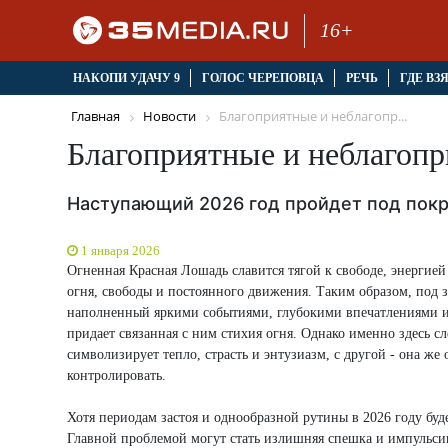
16+
НАКОПИ УДАЧУ 9
ГОЛОС ЧЕРЕПОВЦА
РЕЧЬ
ГДЕ ВЗ
Главная
Новости
Благоприятные и неблагопр...
Благоприятные и неблагопр
Наступающий 2026 год пройдет под пок
1 января 2026
Огненная Красная Лошадь славится тягой к свободе, энергие
огня, свободы и постоянного движения. Таким образом, под з
наполненный яркими событиями, глубокими впечатлениями 
придает связанная с ним стихия огня. Однако именно здесь сл
символизирует тепло, страсть и энтузиазм, с другой - она же
контролировать.
Хотя периодам застоя и однообразной рутины в 2026 году буд
Главной проблемой могут стать излишняя спешка и импульси