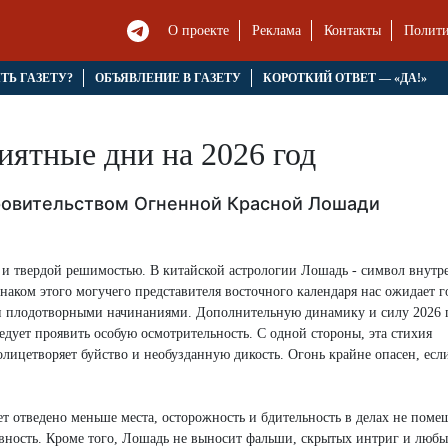
О проекте
Реклама
Контакты
Полити
ЯТЬ ГАЗЕТУ?
ОБЪЯВЛЕНИЕ В ГАЗЕТУ
КОРОТКИЙ ОТВЕТ — «ДА!»
иятные дни на 2026 год
ровительством Огненной Красной Лошади
й и твердой решимостью. В китайской астрологии Лошадь - символ внутр
наком этого могучего представителя восточного календаря нас ожидает г
и плодотворными начинаниями. Дополнительную динамику и силу 2026 
едует проявить особую осмотрительность. С одной стороны, эта стихия
 олицетворяет буйство и необузданную дикость. Огонь крайне опасен, если
ет отведено меньше места, осторожность и бдительность в делах не поме
вность. Кроме того, Лошадь не выносит фальши, скрытых интриг и люб