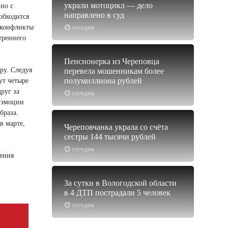
украли мотоцикл — дело
 но с
направлено в суд
обходится
е конфликты
сегодня
треннего
Пенсионерка из Череповца
ру. Следуя
перевела мошенникам более
полумиллиона рублей
ут четыре
руг за
сегодня
а эмоции
браза.
в марте,
Череповчанка украла со счёта
сестры 144 тысячи рублей
сегодня
шения
За сутки в Вологодской области
в 4 ДТП пострадали 5 человек
сегодня