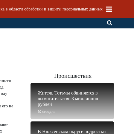
ка в области обработки и защиты персональных данных
Происшествия
еннего
од,
Житель Тотьмы обвиняется в
году
вымогательстве 3 миллионов
рублей
 его не
сегодня
шают.
ых
В Нюксенском округе подростки