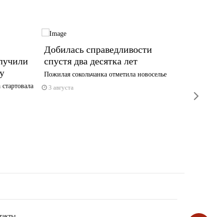
Добилась справедливости
Бастр
лучили
спустя два десятка лет
с нер
у
дома 
Пожилая сокольчанка отметила новоселье
 стартовала
В СУ СК
3 августа
next
возбужде
3 авгус
такты