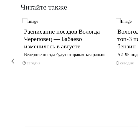
Читайте также
м
Расписание поездов Вологда —
Вологод
и лес
Череповец — Бабаево
топ-3 п
изменилось в августе
бензин
Вечерние поезда будут отправляться раньше
АИ-95 под
Previous
сегодня
сегодня