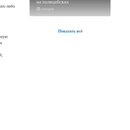
на полицейских
ких-либо
сегодня
Показать всё
жную
а.
й,