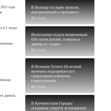
 2025 года
В Вологде осуждён хулиган,
выстреливший в прохожего
им
сегодня
а 0,1 литра
Вологжанка отдала мошенникам
650 тысяч рублей, поверив в
ребление
звонок от «сына»
сегодня
В Великом Устюге 69-летний
мужчина подозревается в
смертельном избиении
ебления
сожительницы
сегодня
тих данных,
В Кичменгском Городке
осуждены супруги за нападение