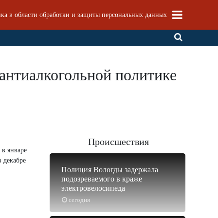
ка в области обработки и защиты персональных данных
б антиалкогольной политике
Происшествия
 в январе
в декабре
Полиция Вологды задержала
подозреваемого в краже
электровелосипеда
сегодня