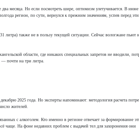
 два месяца. Но если посмотреть шире, оптимизм улетучивается. В июне
 полгода регион, по сути, вернулся к прежним значениям, успев перед эт
31 литра) также не в пользу текущей ситуации. Сейчас вологжане пьют н
нгельской области, где никаких специальных запретов не вводили, пот
и — почти на три литра.
декабрю 2025 года. Но эксперты напоминают: методология расчета потр
число жителей.
вязанных с алкоголем. Кто именно в регионе отвечает за формирование э
всё чаще. На фоне недавних проблем с выдачей тел для захоронения они