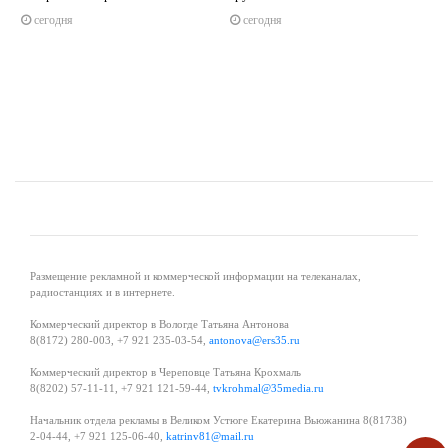
s
ne
сегодня
сегодня
Размещение рекламной и коммерческой информации на телеканалах,
радиостанциях и в интернете.
Коммерческий директор в Вологде Татьяна Антонова
8(8172) 280-003, +7 921 235-03-54,
antonova@ers35.ru
Коммерческий директор в Череповце Татьяна Крохмаль
8(8202) 57-11-11, +7 921 121-59-44,
tvkrohmal@35media.ru
Начальник отдела рекламы в Великом Устюге Екатерина Вьюжанина 8(81738)
2-04-44, +7 921 125-06-40,
katrinv81@mail.ru