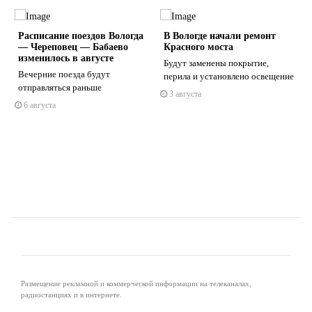
Расписание поездов Вологда
В Вологде начали ремонт
— Череповец — Бабаево
Красного моста
изменилось в августе
Будут заменены покрытие,
Вечерние поезда будут
перила и установлено освещение
отправляться раньше
3 августа
s
ne
6 августа
Размещение рекламной и коммерческой информации на телеканалах,
радиостанциях и в интернете.