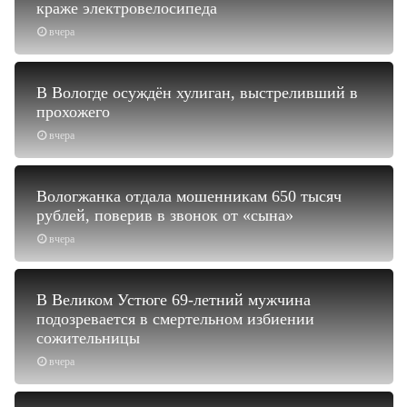
краже электровелосипеда
вчера
В Вологде осуждён хулиган, выстреливший в
прохожего
вчера
Вологжанка отдала мошенникам 650 тысяч
рублей, поверив в звонок от «сына»
вчера
В Великом Устюге 69-летний мужчина
подозревается в смертельном избиении
сожительницы
вчера