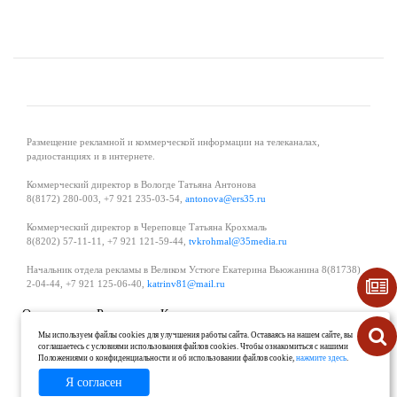
Размещение рекламной и коммерческой информации на телеканалах,
радиостанциях и в интернете.
Коммерческий директор в Вологде Татьяна Антонова
8(8172) 280-003, +7 921 235-03-54,
antonova@ers35.ru
Коммерческий директор в Череповце Татьяна Крохмаль
8(8202) 57-11-11, +7 921 121-59-44,
tvkrohmal@35media.ru
Начальник отдела рекламы в Великом Устюге Екатерина Вьюжанина 8(81738)
2-04-44, +7 921 125-06-40,
katrinv81@mail.ru
О проекте
Реклама
Контакты
Политика в области обработки и защиты персональных данных
Мы используем файлы cookies для улучшения работы сайта. Оставаясь на нашем сайте, вы
соглашаетесь с условиями использования файлов cookies. Чтобы ознакомиться с нашими
Положениями о конфиденциальности и об использовании файлов cookie,
нажмите здесь
.
Я согласен