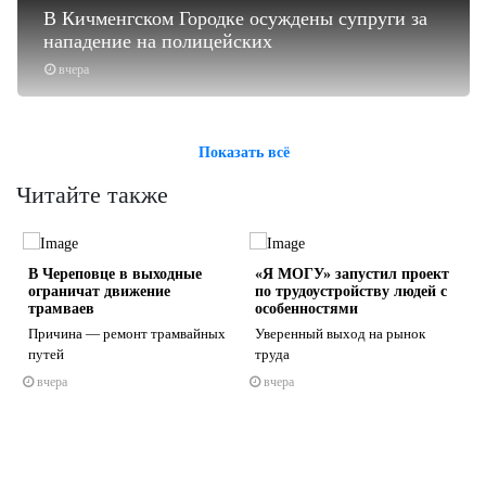
В Кичменгском Городке осуждены супруги за
нападение на полицейских
вчера
Показать всё
Читайте также
В Череповце в выходные
«Я МОГУ» запустил проект
ограничат движение
по трудоустройству людей с
трамваев
особенностями
Причина — ремонт трамвайных
Уверенный выход на рынок
путей
труда
s
ne
вчера
вчера