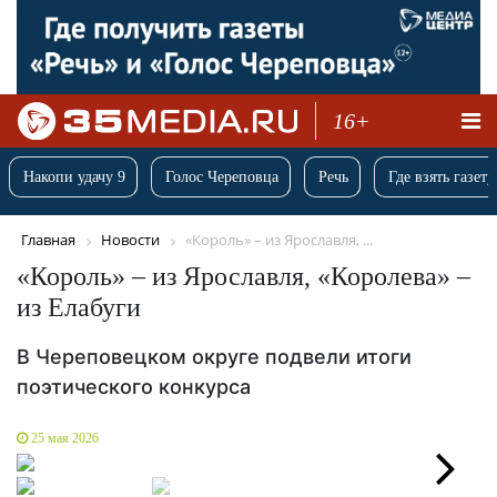
16+
Накопи удачу 9
Голос Череповца
Речь
Где взять газету
Главная
Новости
«Король» – из Ярославля, ...
«Король» – из Ярославля, «Королева» –
из Елабуги
В Череповецком округе подвели итоги
поэтического конкурса
25 мая 2026